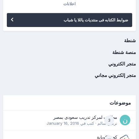
اعلانات
ضوابط الكتابه فى منتديات ياللا يا شباب
شنطة
منصة شنطة
متجر الكتروني
متجر إلكتروني مجاني
موضوعات
مطلوب لمركز تدريب سعودى بمصر
3
نرمين سالم
· كتب في
January 16, 2016
كعب كوباية