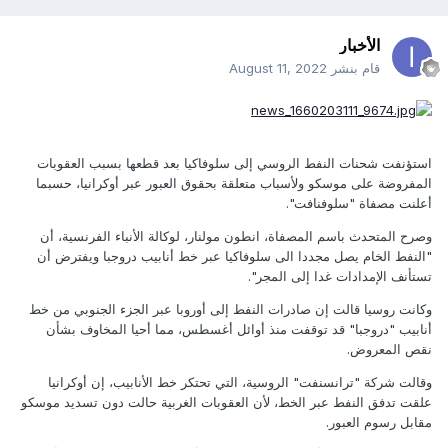
الأخبار
قام بنشر
August 11, 2022
استؤنفت شحنات النفط الروسي إلى سلوفاكيا بعد قطعها بسبب العقوبات
المفروضة على موسكو ولأسباب متعلقة بحقوق العبور عبر أوكرانيا، حسبما
أعلنت مصفاة "سلوفنافت".
وصرح المتحدث باسم المصفاة، انطون مولنار، لوكالة الأنباء الفرنسية، أن
"النفط الخام يصل مجددا الى سلوفاكيا عبر خط أنابيب دروجبا ويفترض أن
تستأنف الإمدادات غدا إلى المجر".
وكانت روسيا قالت إن صادرات النفط إلى أوروبا عبر الجزء الجنوبي من خط
أنابيب "دروجبا" قد توقفت منذ أوائل أغسطس، مما أحيا المخاوف بشأن
نقص المعروض.
وقالت شركة "ترانسنفت" الروسية، التي تحتكر خط الأنابيب، إن أوكرانيا
علقت تدفق النفط عبر الخط، لأن العقوبات الغربية حالت دون تسديد موسكو
مقابل رسوم العبور.