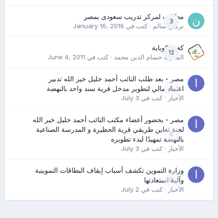
مطلوب لمركز تدريب سعودى بمصر
3
نرمين سالم
· كتب في
January 16, 2016
كعب كوباية
12
المدرب حسام الدين محمد
· كتب في
June 4, 2011
مصر - بعد طلب النائب أحمد خليل خير الله تدبير
0
اعتماد مالي لتطوير مدخل قرية سند واحد بالنهضة
الأخبار
· كتب في
July 3
مصر - بحضور أعضاء مكتب النائب أحمد خليل خير الله
لجنة تعاين طريقي قرية الحظيرة و المدرسة الصناعية
0
بالنهضة تمهيدًا لبدء تطويره
الأخبار
· كتب في
July 3
وزارة التموين تكشف أسباب إيقاف البطاقات التموينية
0
وآلية استعادتها
الأخبار
· كتب في
July 2