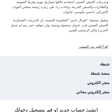
وتدريبات الجيش الصيني استخدم خلالها صواريخ نووية وفرط الصوتية
والطائرات والسفن الحربية، وجاءت ردا على زيارة رئيسة مجلس النواب
الأميركي، نانسي بيلوسي، لتايوان.
وتقول صحيفة "غلوبال تايمز" الحكومية الصينية، إن التدريبات العسكرية
للجيش الصيني قرب تايوان ستصبح روتينية، ولن تتوقف حتى يتم لم شمل
الجزيرة والبر الرئيسي للصين.
اقرأ الخبر من المصدر
شنطة
منصة شنطة
متجر الكتروني
متجر إلكتروني مجاني
انشئ حساب جديد او قم بتسجيل دخولك