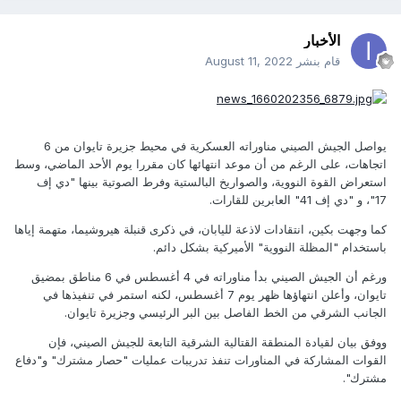
الأخبار
قام بنشر
August 11, 2022
يواصل الجيش الصيني مناوراته العسكرية في محيط جزيرة تايوان من 6
اتجاهات، على الرغم من أن موعد انتهائها كان مقررا يوم الأحد الماضي، وسط
استعراض القوة النووية، والصواريخ البالستية وفرط الصوتية بينها "دي إف
17"، و "دي إف 41" العابرين للقارات.
كما وجهت بكين، انتقادات لاذعة لليابان، في ذكرى قنبلة هيروشيما، متهمة إياها
باستخدام "المظلة النووية" الأميركية بشكل دائم.
ورغم أن الجيش الصيني بدأ مناوراته في 4 أغسطس في 6 مناطق بمضيق
تايوان، وأعلن انتهاؤها ظهر يوم 7 أغسطس، لكنه استمر في تنفيذها في
الجانب الشرقي من الخط الفاصل بين البر الرئيسي وجزيرة تايوان.
ووفق بيان لقيادة المنطقة القتالية الشرقية التابعة للجيش الصيني، فإن
القوات المشاركة في المناورات تنفذ تدريبات عمليات "حصار مشترك" و"دفاع
مشترك".