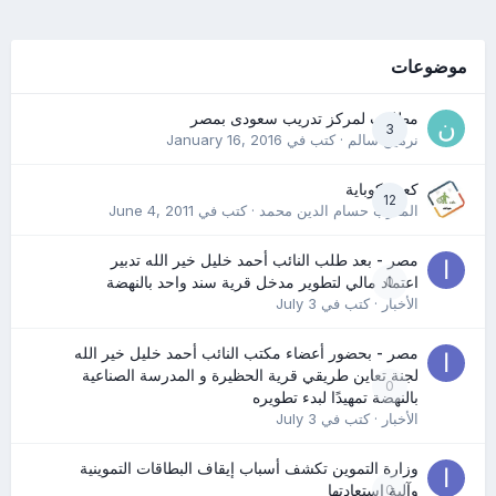
موضوعات
مطلوب لمركز تدريب سعودى بمصر
3
نرمين سالم
· كتب في
January 16, 2016
كعب كوباية
12
المدرب حسام الدين محمد
· كتب في
June 4, 2011
مصر - بعد طلب النائب أحمد خليل خير الله تدبير
0
اعتماد مالي لتطوير مدخل قرية سند واحد بالنهضة
الأخبار
· كتب في
July 3
مصر - بحضور أعضاء مكتب النائب أحمد خليل خير الله
لجنة تعاين طريقي قرية الحظيرة و المدرسة الصناعية
0
بالنهضة تمهيدًا لبدء تطويره
الأخبار
· كتب في
July 3
وزارة التموين تكشف أسباب إيقاف البطاقات التموينية
0
وآلية استعادتها