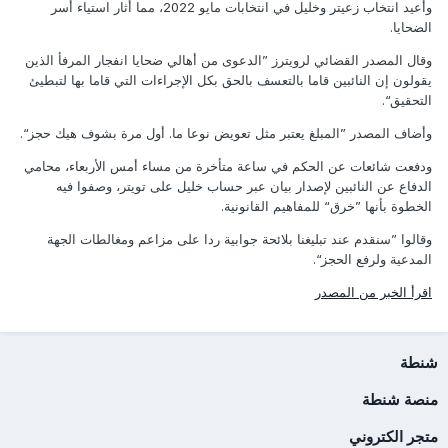
وأعيد انتخاب زعيتر وخليل في انتخابات مايو 2022، مما أثار استياء أسر
الضحايا.
وقال المصدر القضائي لرويترز ”الدعوى من أهالي ضحايا انفجار المرفأ الذين
يقولون إن النائبين قاما بالتعسف بالحق بكل الإجراءات التي قاما بها لتبطيئ
التحقيق“.
وأضاف المصدر ”المبلغ يعتبر مثل تعويض نوعا ما. أول مرة بشوف هيك حجز“.
ودفعت شائعات عن الحكم في ساعة متأخرة من مساء أمس الأربعاء، محامي
الدفاع عن النائبين لإصدار بيان عبر حساب خليل على تويتر، وصفوا فيه
الخطوة بأنها ”خرق“ للمفاهيم القانونية.
وقالوا ”سنقدم عند تبليغنا بلائحة جوابية ردا على مزاعم ومغالطات الجهة
المدعية ولرفع الحجز“.
اقرأ الخبر من المصدر
شنطة
منصة شنطة
متجر الكتروني