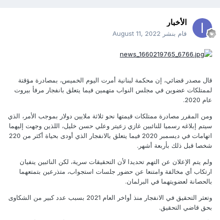
الأخبار
قام بنشر
August 11, 2022
قال مصدر قضائي، إن محكمة لبنانية أمرت اليوم الخميس، بمصادرة مؤقتة
لممتلكات عضوين في مجلس النواب متهمين فيما يتعلق بانفجار مرفأ بيروت
عام 2020.
ومن المقرر مصادرة ممتلكات قيمتها نحو ثلاثة ملايين دولار بموجب الأمر، الذي
سيتم إبلاغه رسميا للنائبين غازي زعيتر وعلي حسن خليل، اللذين وجهت إليهما
اتهامات في ديسمبر 2020 فيما يتعلق بالانفجار الذي أودى بحياة أكثر من 220
شخصا قبل ذلك بأربعة أشهر.
ولم يتم الإعلان عن التهم تحديدا لأن التحقيقات سرية، لكن النائبين ينفيان
ارتكاب أي مخالفة وامتنعا عن حضور جلسات استجواب، متذرعين بتمتعهما
بالحصانة لعضويتهما في البرلمان.
وتعثر التحقيق في الانفجار منذ أواخر العام 2021 بسبب عدد كبير من الشكاوى
بحق قاضي التحقيق.