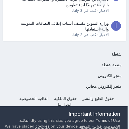
0
بالنهضة تمهيدًا لبدء تطويره
الأخبار
· كتب في
July 3
وزارة التموين تكشف أسباب إيقاف البطاقات التموينية
0
وآلية استعادتها
الأخبار
· كتب في
July 2
شنطة
منصة شنطة
متجر الكتروني
متجر إلكتروني مجاني
حقوق الطبع والنشر
حقوق الملكية
اتفاقيه الخصوصيه
إتصل بنا
Powered by Invision Community
Important Information
Terms of Use
By using this site, you agree to our
,
اتفاقيه
الخصوصيه
,
قوانين الموقع
, We have placed
on your device
cookies