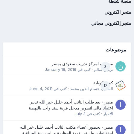
منصة شنطة
متجر الكتروني
متجر إلكتروني مجاني
موضوعات
مطلوب لمركز تدريب سعودى بمصر
3
نرمين سالم
· كتب في
January 16, 2016
كعب كوباية
12
المدرب حسام الدين محمد
· كتب في
June 4, 2011
مصر - بعد طلب النائب أحمد خليل خير الله تدبير
0
اعتماد مالي لتطوير مدخل قرية سند واحد بالنهضة
الأخبار
· كتب في
July 3
مصر - بحضور أعضاء مكتب النائب أحمد خليل خير الله
لجنة تعاين طريقي قرية الحظيرة و المدرسة الصناعية