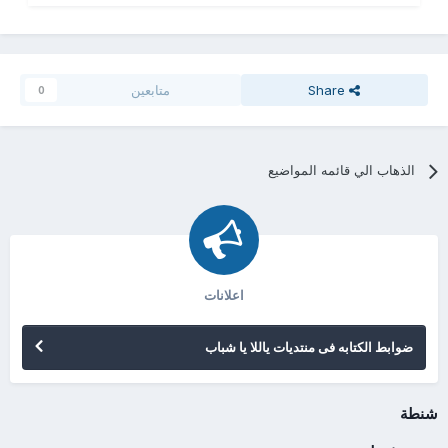
Share
متابعين
0
الذهاب الي قائمه المواضيع
اعلانات
ضوابط الكتابه فى منتديات ياللا يا شباب
شنطة