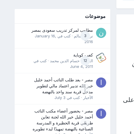
موضوعات
مطلوب لمركز تدريب سعودى بمصر
3
نرمين سالم
· كتب في
January 16,
2016
كعب كوباية
12
المدرب حسام الدين محمد
· كتب في
June 4, 2011
مصر - بعد طلب النائب أحمد خليل
خير الله تدبير اعتماد مالي لتطوير
0
مدخل قرية سند واحد بالنهضة
الأخبار
· كتب في
July 3
على
مصر - بحضور أعضاء مكتب النائب
أحمد خليل خير الله لجنة تعاين
0
طريقي قرية الحظيرة و المدرسة
الصناعية بالنهضة تمهيدًا لبدء تطويره