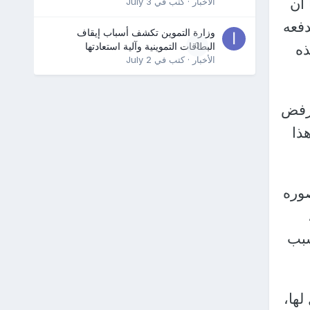
 أن
الأخبار
· كتب في
July 3
دفعه
وزارة التموين تكشف أسباب إيقاف
0
البطاقات التموينية وآلية استعادتها
ذه
الأخبار
· كتب في
July 2
 رفض
ذا
صوره
سبب
لها،