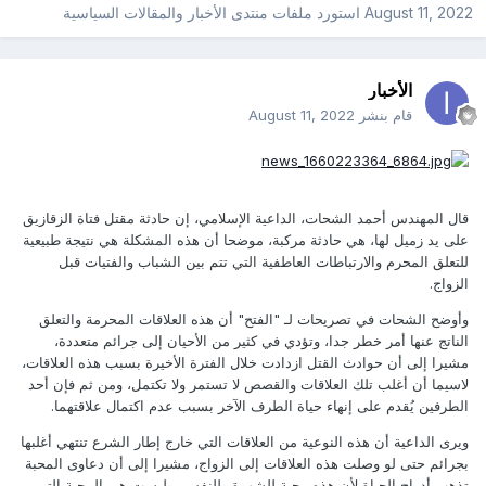
August 11, 2022
استورد ملفات
منتدى الأخبار والمقالات السياسية
الأخبار
قام بنشر
August 11, 2022
قال المهندس أحمد الشحات، الداعية الإسلامي، إن حادثة مقتل فتاة الزقازيق
على يد زميل لها، هي حادثة مركبة، موضحا أن هذه المشكلة هي نتيجة طبيعية
للتعلق المحرم والارتباطات العاطفية التي تتم بين الشباب والفتيات قبل
الزواج.
وأوضح الشحات في تصريحات لـ "الفتح" أن هذه العلاقات المحرمة والتعلق
الناتج عنها أمر خطر جدا، وتؤدي في كثير من الأحيان إلى جرائم متعددة،
مشيرا إلى أن حوادث القتل ازدادت خلال الفترة الأخيرة بسبب هذه العلاقات،
لاسيما أن أغلب تلك العلاقات والقصص لا تستمر ولا تكتمل، ومن ثم فإن أحد
الطرفين يُقدم على إنهاء حياة الطرف الآخر بسبب عدم اكتمال علاقتهما.
ويرى الداعية أن هذه النوعية من العلاقات التي خارج إطار الشرع تنتهي أغلبها
بجرائم حتى لو وصلت هذه العلاقات إلى الزواج، مشيرا إلى أن دعاوى المحبة
تذهب أدراج الحياة لأن هذه محبة للشهوة وللنفس، وليست هي المحبة التي