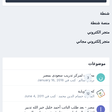
شنطة
منصة شنطة
متجر الكتروني
متجر إلكتروني مجاني
موضوعات
مطلوب لمركز تدريب سعودى بمصر
3
نرمين سالم
· كتب في
January 16, 2016
كعب كوباية
12
المدرب حسام الدين محمد
· كتب في
June 4, 2011
مصر - بعد طلب النائب أحمد خليل خير الله تدبير