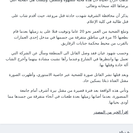
يرضاها الله سبحانه وتعالى.
يذكر أن محافظة الشرقية شهدت حادثة قتل مروعة، حيث أقدم شاب على
قتل طالبة في كلية الإعلام.
وتبلغ الضحية من العمر نحو 20 عاما وتوفيت قتلا على يد زميلها بعدما قام
بطعنها 15 مرة في مناطق متفرقة من جسمها في مدخل إحدى العمارات
بالقرب من محيط محكمة جنايات الزقازيق.
وحسب شهود عيان فقد وصل القاتل الى المنطقة وسأل عن الشركة التي
تعمل بها وانتظرها في الشارع وعندما رأها نشبت مشادة بينهما وأخرج الشاب
آلة حادة وقتلها بها.
وبعد قتلها نشر القاتل صورة للضحية عبر خاصية الاستوري، وأظهرت الصورة
مقتل الفتاة ذبحًا بسكين حاد.
وتأتي هذه الواقعة بعد فترة قصيرة من مقتل نيرة أشرف أمام جامعة
المنصورة، بعدما أصابها زميلها بعدة طعنات في أنحاء متفرقة من جسدها مما
أودى بحياتها.
اقرأ الخبر من المصدر
شنطة