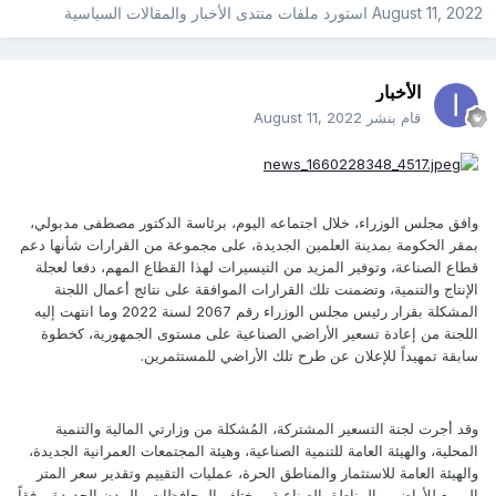
August 11, 2022
استورد ملفات
منتدى الأخبار والمقالات السياسية
الأخبار
قام بنشر
August 11, 2022
وافق مجلس الوزراء، خلال اجتماعه اليوم، برئاسة الدكتور مصطفى مدبولي،
بمقر الحكومة بمدينة العلمين الجديدة، على مجموعة من القرارات شأنها دعم
قطاع الصناعة، وتوفير المزيد من التيسيرات لهذا القطاع المهم، دفعا لعجلة
الإنتاج والتنمية، وتضمنت تلك القرارات الموافقة على نتائج أعمال اللجنة
المشكلة بقرار رئيس مجلس الوزراء رقم 2067 لسنة 2022 وما انتهت إليه
اللجنة من إعادة تسعير الأراضي الصناعية على مستوى الجمهورية، كخطوة
سابقة تمهيداً للإعلان عن طرح تلك الأراضي للمستثمرين.
وقد أجرت لجنة التسعير المشتركة، المُشكلة من وزارتي المالية والتنمية
المحلية، والهيئة العامة للتنمية الصناعية، وهيئة المجتمعات العمرانية الجديدة،
والهيئة العامة للاستثمار والمناطق الحرة، عمليات التقييم وتقدير سعر المتر
المربع للأراضي والمناطق الصناعية بمختلف المحافظات والمدن الجديدة، وفقاً