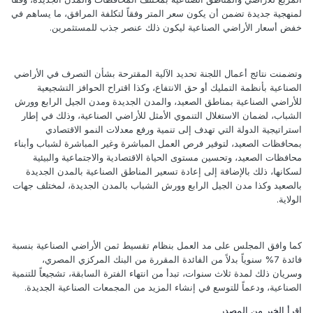
لمنهجية جديدة تضمن أن يكون سعر المتر وفقاً لتكلفة المرافق، ما يساهم في
خفض أسعار الأراضي الصناعية ليكون ذلك عنصر جذب للمستثمرين.
وتضمنت نتائج أعمال اللجنة تحديد الآلية المقترحة بشأن التصرف في الأراضي
الصناعية بأنظمة التمليك أو حق الانتفاع، وكذا اقتراح الحوافز التشجيعية
للأراضي الصناعية بمناطق الصعيد، والمدن الجديدة ومدن الجيل الرابع وورش
الشباب، لضمان الاستغلال التنموي الأمثل للأراضي الصناعية، وذلك في إطار
استراتيجية الدولة التي تهدف إلى تنمية ورفع معدلات النمو الاقتصادي
بمحافظات الصعيد، لتوفير فرص العمل المباشرة وغير المباشرة لشباب وأبناء
محافظات الصعيد، وتحسين مستوى الحياة الاقتصادية والاجتماعية والبيئية
لسكانها، ذلك بالإضافة إلى إعادة تسعير المناطق الصناعية بالمدن الجديدة
بالصعيد وكذا مدن الجيل الرابع وورش الشباب بالمدن الجديدة، لمختلف جهات
الولاية.
كما وافق المجلس على مد العمل بنظام تقسيط ثمن الأراضي الصناعية بنسبة
فائدة 7% سنوياً بدلاً من الفائدة المقررة من البنك المركزي المصري،
وسريان ذلك لمدة ثلاث سنوات، تبدأ من انتهاء الفترة السابقة، تشجيعاً للتنمية
الصناعية، ودعماً للتوسع في إنشاء المزيد من المجمعات الصناعية الجديدة.
اقرأ الخبر من المصدر