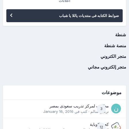
اعلانات
ضوابط الكتابه فى منتديات ياللا يا شباب
شنطة
منصة شنطة
متجر الكتروني
متجر إلكتروني مجاني
موضوعات
مطلوب لمركز تدريب سعودى بمصر
3
نرمين سالم
· كتب في
January 16, 2016
كعب كوباية
12