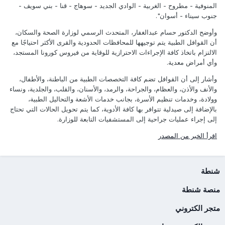
المنوفية - مطروح - الغربية - الوادي الجديد - سوهاج - قنا - بني سويف -
جنوب سيناء - أسوان".
وأوضح الدكتور حسام عبدالغفار، المتحدث الرسمي لوزارة الصحة والسكان،
أن القوافل الطبية يتم توجيهها للمحافظات الحدودية والقرى الأكثر احتياجًا مع
الالتزام باتخاذ كافة الإجراءات الاحترازية للوقاية من فيروس كورونا المستجد،
وأي أمراض معدية.
وأشار إلى أن القوافل تضم كافة التخصصات الطبية من الباطنة، والأطفال،
والأنف والأذن، والعظام، والجراحة، والرمد، والأسنان، والقلب، والجلدية، ونساء
وولادة، وخدمات تنظيم الأسرة، بجانب خدمات الأشعة والتحاليل الطبية،
بالإضافة إلى صيدلية تتوافر بها كافة الأدوية، كما يتم تحويل الحالات التي تحتاج
إلى إجراء عمليات جراحية إلى المستشفيات التابعة للوزارة.
اقرأ الخبر من المصدر
شنطة
منصة شنطة
متجر الكتروني