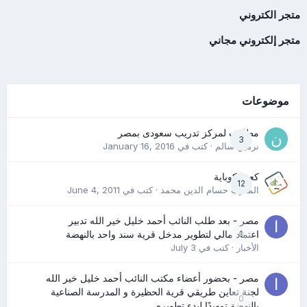
متجر الكتروني
متجر إلكتروني مجاني
موضوعات
مطلوب لمركز تدريب سعودى بمصر
3
نرمين سالم
· كتب في
January 16, 2016
كعب كوباية
12
المدرب حسام الدين محمد
· كتب في
June 4, 2011
مصر - بعد طلب النائب أحمد خليل خير الله تدبير
0
اعتماد مالي لتطوير مدخل قرية سند واحد بالنهضة
الأخبار
· كتب في
July 3
مصر - بحضور أعضاء مكتب النائب أحمد خليل خير الله
لجنة تعاين طريقي قرية الحظيرة و المدرسة الصناعية
0
بالنهضة تمهيدًا لبدء تطويره