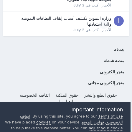
الأخبار
· كتب في
July 3
وزارة التموين تكشف أسباب إيقاف البطاقات التموينية
0
وآلية استعادتها
الأخبار
· كتب في
July 2
شنطة
منصة شنطة
متجر الكتروني
متجر إلكتروني مجاني
حقوق الطبع والنشر
حقوق الملكية
اتفاقيه الخصوصيه
إتصل بنا
Powered by Invision Community
Important Information
Terms of Use
By using this site, you agree to our
,
اتفاقيه
الخصوصيه
,
قوانين الموقع
, We have placed
on your device
cookies
to help make this website better. You can
adjust your cookie