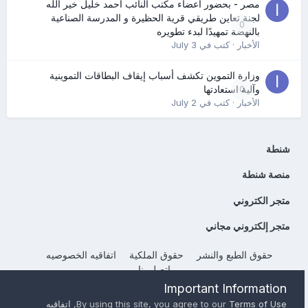
مصر - بحضور أعضاء مكتب النائب أحمد خليل خير الله
لجنة تعاين طريقي قرية الحظيرة و المدرسة الصناعية
0
بالنهضة تمهيدًا لبدء تطويره
الأخبار
· كتب في
July 3
وزارة التموين تكشف أسباب إيقاف البطاقات التموينية
0
وآلية استعادتها
الأخبار
· كتب في
July 2
شنطة
منصة شنطة
متجر الكتروني
متجر إلكتروني مجاني
حقوق الطبع والنشر
حقوق الملكية
اتفاقيه الخصوصيه
إتصل بنا
Powered by Invision Community
Important Information
Terms of Use
By using this site, you agree to our
,
اتفاقيه