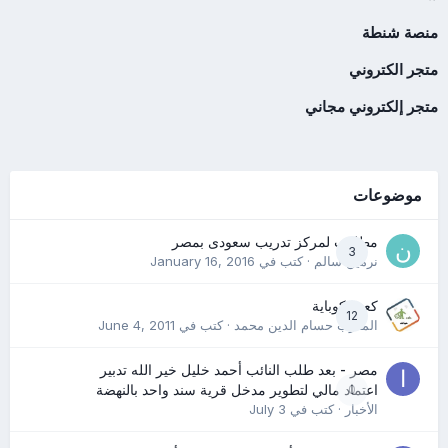
منصة شنطة
متجر الكتروني
متجر إلكتروني مجاني
موضوعات
مطلوب لمركز تدريب سعودى بمصر
3
نرمين سالم
· كتب في
January 16, 2016
كعب كوباية
12
المدرب حسام الدين محمد
· كتب في
June 4, 2011
مصر - بعد طلب النائب أحمد خليل خير الله تدبير
0
اعتماد مالي لتطوير مدخل قرية سند واحد بالنهضة
الأخبار
· كتب في
July 3