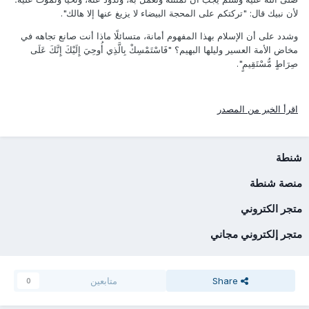
لأن نبيك قال: "تركتكم على المحجة البيضاء لا يزيغ عنها إلا هالك".
وشدد على أن الإسلام بهذا المفهوم أمانة، متسائلًا ماذا أنت صانع تجاهه في
مخاض الأمة العسير وليلها البهيم؟ "فَاسْتَمْسِكْ بِالَّذِي أُوحِيَ إِلَيْكَ إِنَّكَ عَلَى
صِرَاطٍ مُّسْتَقِيمٍ".
اقرأ الخبر من المصدر
شنطة
منصة شنطة
متجر الكتروني
متجر إلكتروني مجاني
Share
متابعين
0