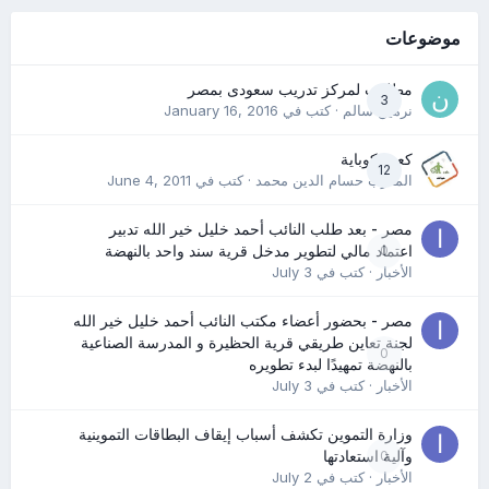
موضوعات
مطلوب لمركز تدريب سعودى بمصر
3
نرمين سالم
· كتب في
January 16, 2016
كعب كوباية
12
المدرب حسام الدين محمد
· كتب في
June 4, 2011
مصر - بعد طلب النائب أحمد خليل خير الله تدبير
0
اعتماد مالي لتطوير مدخل قرية سند واحد بالنهضة
الأخبار
· كتب في
July 3
مصر - بحضور أعضاء مكتب النائب أحمد خليل خير الله
لجنة تعاين طريقي قرية الحظيرة و المدرسة الصناعية
0
بالنهضة تمهيدًا لبدء تطويره
الأخبار
· كتب في
July 3
وزارة التموين تكشف أسباب إيقاف البطاقات التموينية
0
وآلية استعادتها
الأخبار
· كتب في
July 2