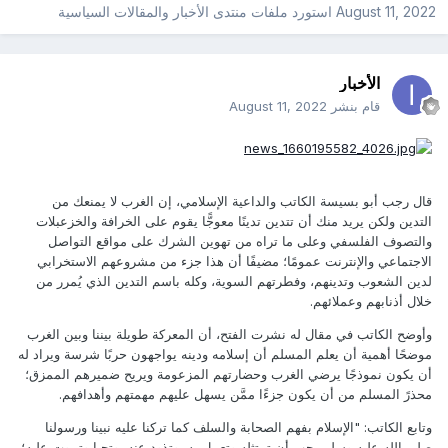
August 11, 2022
استورد ملفات
منتدى الأخبار والمقالات السياسية
الأخبار
قام بنشر
August 11, 2022
قال رجب أبو بسيسة الكاتب والداعية الإسلامي، إن الغرب لا يمنعك من
التدين ولكن يريد منك أن تتدين تدينًا معوجًّا يقوم على الخرافة والخزعبلات
والتصوف الفلسفي وعلى ما تراه من تهوين الشرك على مواقع التواصل
الاجتماعي والإنترنت عمومًا؛ مضيفًا أن هذا جزء من مشروعهم الاستخرابي
لدين الشعوب وتدينهم، وفطرتهم السوية، وكله باسم التدين الذي يُمرر من
خلال أذنابهم وعملائهم.
وأوضح الكاتب في مقال له نشرت الفتح، أن المعركة طويلة بيننا وبين الغرب
موضحًا أهمية أن يعلم المسلم أن إسلامه ودينه يواجهون حربًا شرسة ويراد له
أن يكون نموذجًا يرضي الغرب وحضارتهم المزعومة ويريح ضميرهم الممزق؛
محذرً المسلم من أن يكون جزءًا ممَّن يسهل عليهم مهمتهم وأهدافهم.
وتابع الكاتب: "الإسلام بفهم الصحابة والسلف كما تركنا عليه نبينا ورسولنا
صلى الله عليه وسلم يجب أن تمتثله وتعمل به، وتذود عنه، وتحيا وتموت عليه؛