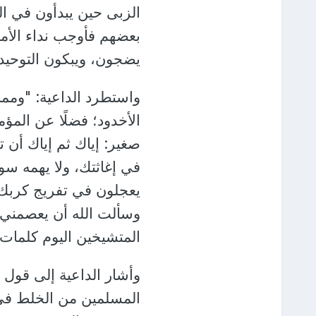
الزبى حين يبدأون في الد
بعضهم فأوجب نداء الأمو
يضجون، ويبكون التوحيد، 
واستطرد الداعية: "ومما
الأخدود؛ فضلًا عن المؤم
صغير: إياك ثم إياك أن ت
في إغاثتك، ولا يهمه سوء 
يعجلون في تفريج كربك
وسألت الله أن يعصمني و
المتشيخين اليوم كلمات 
وأشار الداعية إلى قول
المسلمين من الخلط في ع