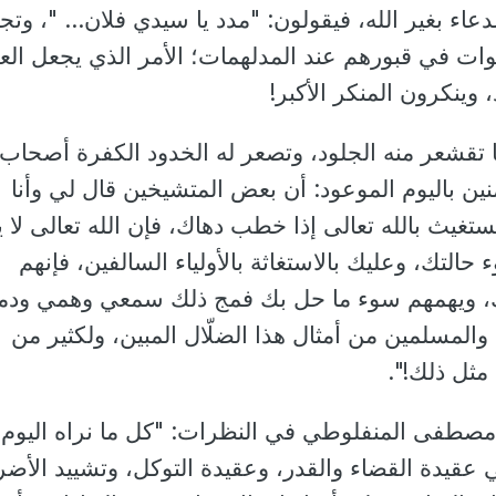
عاء بغير الله، فيقولون: "مدد يا سيدي فلان... "، وتجا
ات في قبورهم عند المدلهمات؛ الأمر الذي يجعل العق
وينكرون المنكر الأكبر!
 تقشعر منه الجلود، وتصعر له الخدود الكفرة أصحاب
نين باليوم الموعود: أن بعض المتشيخين قال لي وأنا
ستغيث بالله تعالى إذا خطب دهاك، فإن الله تعالى لا 
حالتك، وعليك بالاستغاثة بالأولياء السالفين، فإنهم
، ويهمهم سوء ما حل بك فمج ذلك سمعي وهمي ودم
المسلمين من أمثال هذا الضلّال المبين، ولكثير من
مثل ذلك!".
 مصطفى المنفلوطي في النظرات: "كل ما نراه اليوم 
قيدة القضاء والقدر، وعقيدة التوكل، ‌وتشييد ‌الأض