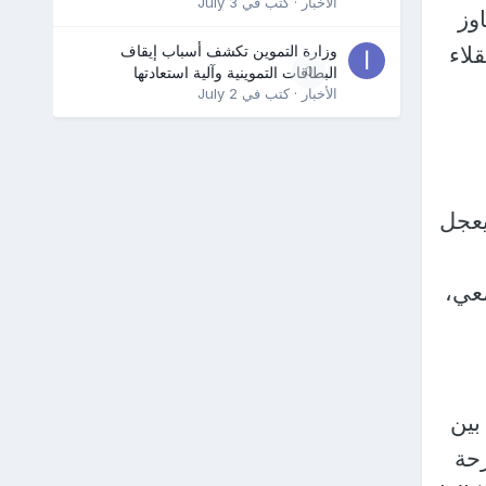
الأخبار
· كتب في
July 3
وز
لاء
وزارة التموين تكشف أسباب إيقاف
0
البطاقات التموينية وآلية استعادتها
الأخبار
· كتب في
July 2
يعجل
عي،
بين
رحة