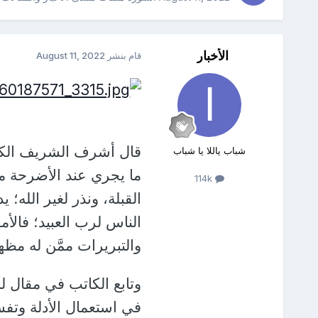
الأخبار
قام بنشر
August 11, 2022
قال أشرف الشريف الكات
شباب ياللا يا شباب
ما يجري عند الأضرحة من
114k
القبلة، ونذر لغير الله؛ 
الناس لرب العبيد؛ فالأمو
والتبريرات ممَّن له مظه
وتابع الكاتب في مقال ل
في استعمال الأدلة وتفسي