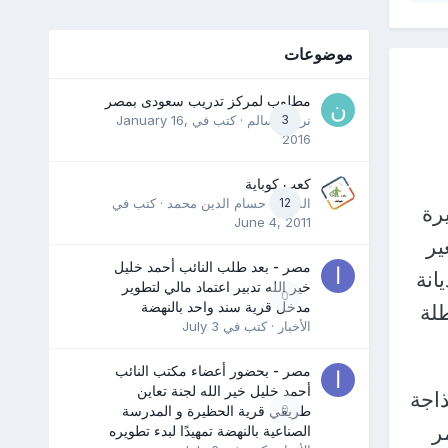
موضوعات
مطلوب لمركز تدريب سعودى بمصر
3
نرمين سالم
· كتب في
January 16,
2016
كعب كوباية
12
المدرب حسام الدين محمد
· كتب في
رة
June 4, 2011
ير
مصر - بعد طلب النائب أحمد خليل
انة
خير الله تدبير اعتماد مالي لتطوير
0
مدخل قرية سند واحد بالنهضة
طلة
الأخبار
· كتب في
July 3
مصر - بحضور أعضاء مكتب النائب
أحمد خليل خير الله لجنة تعاين
ذاجة
0
طريقي قرية الحظيرة و المدرسة
ر
الصناعية بالنهضة تمهيدًا لبدء تطويره