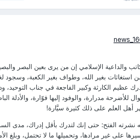
ب والداعية الإسلامي إن من يرى بعين البصر والبصي
 استغاثات بغير الله، وطواف بغير الكعبة، وسجود لغ
يدرك عظيم الكارثة وكبير الفاجعة في جناب التوحيد، ودي
ال للأضرحة مدرارة، والوفود إليها فوّارة، والأدلة البا
ر أهل العلم على ذلك كثيرة سيَّارة!
ه نشرته الفتح: حتى إنك لتدرك بأقل إدراك، مدى الس
رها على غير مرادها، وتحميلها ما لا تحتمل، وبلغ الأم