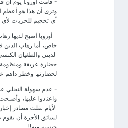
- قامت أوروبا يوم أن قا
وترى أن هذا هو أعظم ان
أي تحجيم للحريات لأي م
- أوروبا أصبح لديها ره
خاص، أما رهاب الدين ف
الديني والطغيان الكنسي
حضارة عريقة ومنظومة ش
لحضارتها وخطر داهم عل
- عدم سهولة التخلي عن
واعتادوا عليها، وأصبح
الأيام نقلت مصادر إخباري
لسائق الأجرة أن يقوم 
جنسية منه!!