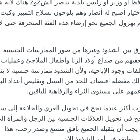
لاختيار أصبح له أنصار وهم يلوحون بسلاح التمييز وكبت
 يهرول الجميع نحو إرضاء هذه الفئة المنحرفة حتى لا
ق بين الشذوذ وغيرها من صور الممارسات الجنسية
تعفيهم من صداع أولاد الزنا وأطفال الملاجئ وعمليات
ات وجود الإباحية، ولأن الشذوذ ممارسة جنسية لا يت
ذلك مفضلة اقتصاديا للحد من النسل وتقليص أعداد ال
مهم على مستوى الثراء والرفاهية للباقين.
رب أكثر عندما نجح في تحويل العري والخلاعة إلى س
ح في تحويل العلاقات الجنسية بين الرجل والمرأة إل
عيًا يجب أن يتقبله الجميع بأفق متسع وصدر رحب، هذا
ي يطبقه في أمر الشذوذ الآن.