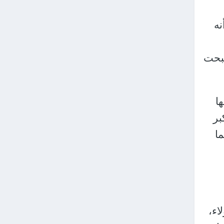
نه
صبحت
ا
بر
ما
اء،