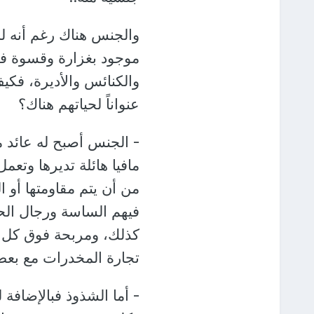
والجنس هناك رغم أنه له
موجود بغزارة وقسوة ف
والكنائس والأديرة، فك
عنواناً لحياتهم هناك؟
- الجنس أصبح له عائد م
مافيا هائلة تديرها وتعم
من أن يتم مقاومتها أو ا
فيهم الساسة ورجال الح
كذلك، ومربحة فوق كل م
تجارة المخدرات مع بعض
- أما الشذوذ فبالإضافة 