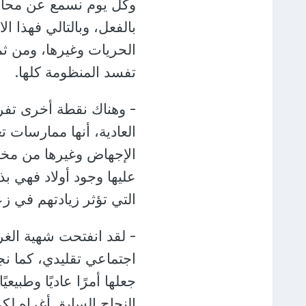
بالفعل، وبالتالي فهذا ا
الحريات وغيرها، ومن ثم
تفسد المنظومة كلها.
- وهناك نقطة أخرى تفر
العادية، أنها ممارسات 
الإجهاض وغيرها من مخلف
عليها وجود أولاد فهي ب
التي تؤثر زيادتهم في زع
- لقد انفتحت شهية الغ
اجتماعي تقليدي، كما نج
جعلها أمرًا عاديًا وطبي
النجاح السابق أغراه لك