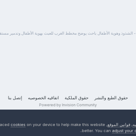
 الشذوذ وهوية الأطفال باحث يوضح مخطط الغرب للعبث بهوية الأطفال وتدمير مستقب
حقوق الطبع والنشر
حقوق الملكية
اتفاقيه الخصوصيه
إتصل بنا
Powered by Invision Community
ه
,
قوانين الموقع
, We have placed
on your device to help make this website
cookies
better. You can
adjust your 