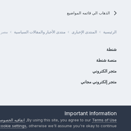
الذهاب الي قائمه المواضيع
الرئيسية
المنتدى الإخبارى
منتدى الأخبار والمقالات السياسية
مصر -
شنطة
منصة شنطة
متجر الكتروني
متجر إلكتروني مجاني
Important Information
Terms of Use
By using this site, you agree to our
,
اتفاقيه الخصوصي
cookie settings
, otherwise we'll assume you're okay to continue..