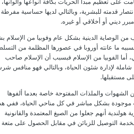
مت على تعظيم مبدأ الحريات بكافة أنواعها وألوانها،
تصار قدمته للبشرية، وبالتالي لديها حساسية مفرطة 
برر ديني أو أخلاقي أو غيره.
اب من الوصاية الدينية بشكل عام وفوبيا من الإسلام 
سببه ما عانته أوروبا في عصورها المظلمة من التسلط
، أما الفوبيا من الإسلام فبسبب أن الإسلام صاحب
املة لإدارة شئون الحياة، وبالتالي فهو منافس شر
ى مستقبلها.
 الشهوات والملذات المفتوحة خاصة بعدما ألفوها
ت موجودة بشكل مباشر في كل مناحي الحياة، ففي هذ
ة هولندية أنهم جعلوا من الصيغ المعتمدة والقانونية
بخدمة التوصيل للزبائن في مقابل الحصول على متعة