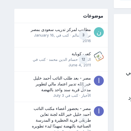
موضوعات
مطلوب لمركز تدريب سعودى بمصر
3
نرمين سالم
· كتب في
January 16,
2016
كعب كوباية
12
المدرب حسام الدين محمد
· كتب في
June 4, 2011
ي
مصر - بعد طلب النائب أحمد خليل
خير الله تدبير اعتماد مالي لتطوير
0
مدخل قرية سند واحد بالنهضة
الأخبار
· كتب في
July 3
مصر - بحضور أعضاء مكتب النائب
أحمد خليل خير الله لجنة تعاين
0
طريقي قرية الحظيرة و المدرسة
الصناعية بالنهضة تمهيدًا لبدء تطويره