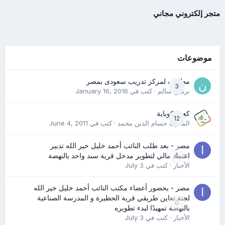
متجر إلكتروني مجاني
موضوعات
مطلوب لمركز تدريب سعودى بمصر
3
نرمين سالم
· كتب في
January 16, 2016
كعب كوباية
12
المدرب حسام الدين محمد
· كتب في
June 4, 2011
مصر - بعد طلب النائب أحمد خليل خير الله تدبير
0
اعتماد مالي لتطوير مدخل قرية سند واحد بالنهضة
الأخبار
· كتب في
July 3
مصر - بحضور أعضاء مكتب النائب أحمد خليل خير الله
لجنة تعاين طريقي قرية الحظيرة و المدرسة الصناعية
0
بالنهضة تمهيدًا لبدء تطويره
الأخبار
· كتب في
July 3