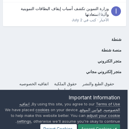
وزارة التموين تكشف أسباب إيقاف البطاقات التموينية
0
وآلية استعادتها
الأخبار
· كتب في
July 2
شنطة
منصة شنطة
متجر الكتروني
متجر إلكتروني مجاني
حقوق الطبع والنشر
حقوق الملكية
اتفاقيه الخصوصيه
إتصل بنا
Important Information
Powered by Invision Community
Terms of Use
By using this site, you agree to our
,
اتفاقيه
الخصوصيه
,
قوانين الموقع
, We have placed
on your device
cookies
to help make this website better. You can
adjust your cookie
settings
, otherwise we'll assume you're okay to continue..
Reject Cookies
Accept Cookies