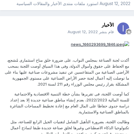
August 12, 2022
استورد ملفات
منتدى الأخبار والمقالات السياسية
الأخبار
قام بنشر
August 12, 2022
أكدت لجنة الصناعة بمجلس النواب، على ضرورة خلق مناخ استثمارى مُشجع،
مع الحفاظ على حقوق وأموال الدولة، وفى هذا السياق أوصت اللجنة بسحب
الأراضى الصناعية من المتقاعسين عن تنفيذ مشروعات صناعية عليها بناء على
ما توصلت إليه أعمال لجنة حصر الأراض الصناعية على مستوى الجمهورية
المشكلة بقرار رئيس مجلس الوزراء رقم 211 لسنة 2021.
كما أوصت اللجنة، فى تقريرها بشأن خطة التنمية الاقتصادية والاجتماعية
للسنة المالية 2022/2023، بعدم إنشاء مناطق صناعية جديدة إلا بعد إعداد
دراسة جدوى حفاظا على المال العام مع إعادة تخطيط المساحات الشاغرة
بالمناطق الصناعية والاستثمارية.
وطالبت اللجنة، بضرورة التأهيل الشامل لتقنيات الجيل الرابع للصناعة، مثل
تكنولوجيا الذكاء الاصطناعى وغيرها لخلق صناعة جديدة طبقا لنماذج أعمال
مستحدثة وقواعد حوكمة متوافقة مع التطورات العالمية.