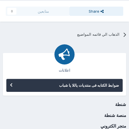
Share
متابعين
0
الذهاب الي قائمه المواضيع
اعلانات
ضوابط الكتابه فى منتديات ياللا يا شباب
شنطة
منصة شنطة
متجر الكتروني