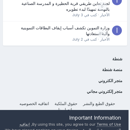
لجنة تعاين طريقي قرية الحظيرة و المدرسة الصناعية
0
بالنهضة تمهيدًا لبدء تطويره
الأخبار
· كتب في
July 3
وزارة التموين تكشف أسباب إيقاف البطاقات التموينية
0
وآلية استعادتها
الأخبار
· كتب في
July 2
شنطة
منصة شنطة
متجر الكتروني
متجر إلكتروني مجاني
حقوق الطبع والنشر
حقوق الملكية
اتفاقيه الخصوصيه
إتصل بنا
Powered by Invision Community
Important Information
Terms of Use
By using this site, you agree to our
,
اتفاقيه
الخصوصيه
,
قوانين الموقع
, We have placed
on your device
cookies