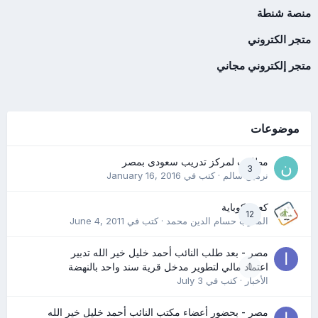
منصة شنطة
متجر الكتروني
متجر إلكتروني مجاني
موضوعات
مطلوب لمركز تدريب سعودى بمصر
3
نرمين سالم
· كتب في
January 16, 2016
كعب كوباية
12
المدرب حسام الدين محمد
· كتب في
June 4, 2011
مصر - بعد طلب النائب أحمد خليل خير الله تدبير
0
اعتماد مالي لتطوير مدخل قرية سند واحد بالنهضة
الأخبار
· كتب في
July 3
مصر - بحضور أعضاء مكتب النائب أحمد خليل خير الله