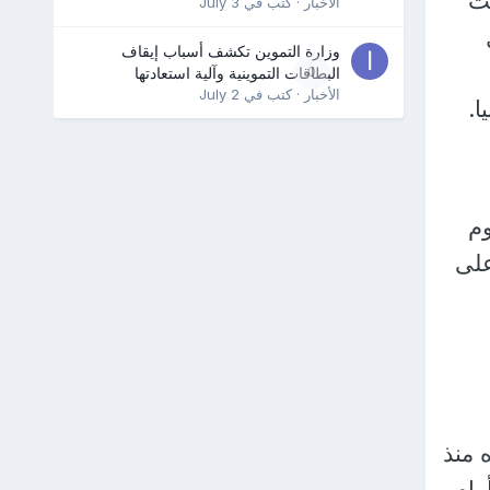
عت
الأخبار
· كتب في
July 3
وزارة التموين تكشف أسباب إيقاف
0
البطاقات التموينية وآلية استعادتها
الأخبار
· كتب في
July 2
ا.
وم
على
 منذ
مام