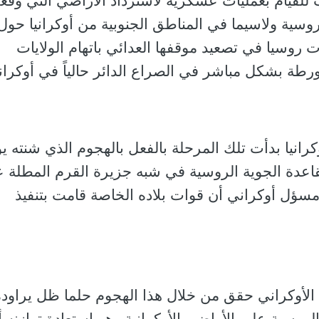
هب للقيام بعمليات عسكرية لاسترداد الأراضي التي وق
سية ولاسيما في المناطق الجنوبية من أوكرانيا حول
 روسيا في تصعيد موقفها العدائي باتهام الولايات
رطة بشكل مباشر في الصراع الدائر حالياً في أوكراني
رانيا بدأت تلك المرحلة بالفعل بالهجوم الذي شنته ي
لقاعدة الجوية الروسية في شبه جزيرة القرم المطلة 
مسؤل أوكراني أن قوات بلاده الخاصة قامت بتنفيذ
الأوكراني حقق من خلال هذا الهجوم حلما ظل يراوده
الروسية على الأراضي الأوكرانية وهو استعادة توازنه أ