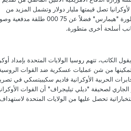
كرانيا تصل قيمتها مليار دولار وتشمل المزيد من
راجمات الصواريخ المتطورة "هيمارس" فضلاً عن 75 000 طلقة م
انب أسلحة أخرى متطورة.
ل الكاتب، تتهم روسيا الولايات المتحدة بإمداد أوكرا
لتمكينها من شن عمليات عسكرية ضد القوات الروسية 
ابرات الحربية الأوكرانية فاديم سكيبيتسكي في تصر
لجاري لصحيفة "ديلي تيليجراف" أن القوات الأوكراني
باراتية تحصل عليها من الولايات المتحدة لاستهداف