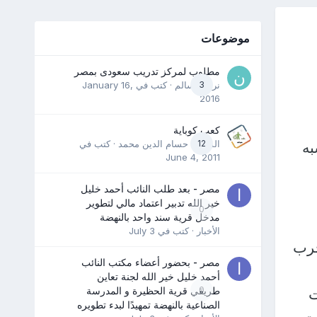
موضوعات
مطلوب لمركز تدريب سعودى بمصر
3
نرمين سالم
· كتب في
January 16,
2016
كعب كوباية
12
المدرب حسام الدين محمد
· كتب في
به
June 4, 2011
مصر - بعد طلب النائب أحمد خليل
خير الله تدبير اعتماد مالي لتطوير
0
مدخل قرية سند واحد بالنهضة
الأخبار
· كتب في
July 3
حرب
مصر - بحضور أعضاء مكتب النائب
أحمد خليل خير الله لجنة تعاين
0
طريقي قرية الحظيرة و المدرسة
ت
الصناعية بالنهضة تمهيدًا لبدء تطويره