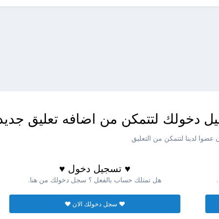
ل دخولك لتتمكن من اضافه تعليق جديد
عضوا لدينا لتتمكن من التعليق
♥ تسجيل دخول ♥
هل تمتلك حساب بالفعل ؟ سجل دخولك من هنا.
♥ سجل دخولك الان ♥