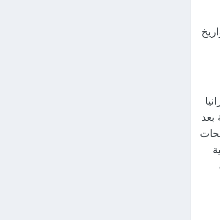
دفعية وصواريخ
نيا
بعد
يحات
ة