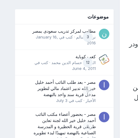
موضوعات
مطلوب لمركز تدريب سعودى بمصر
3
نرمين سالم
· كتب في
January 16,
ودر
2016
كعب كوباية
12
المدرب حسام الدين محمد
· كتب في
June 4, 2011
مصر - بعد طلب النائب أحمد خليل
ن
خير الله تدبير اعتماد مالي لتطوير
0
مدخل قرية سند واحد بالنهضة
ل
الأخبار
· كتب في
July 3
مصر - بحضور أعضاء مكتب النائب
أحمد خليل خير الله لجنة تعاين
0
طريقي قرية الحظيرة و المدرسة
الصناعية بالنهضة تمهيدًا لبدء تطويره