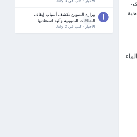
الأخبار
· كتب في
July 3
ى،
حية
وزارة التموين تكشف أسباب إيقاف
0
البطاقات التموينية وآلية استعادتها
الأخبار
· كتب في
July 2
ماء