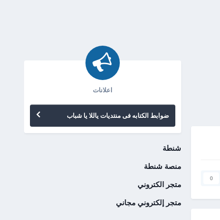
اعلانات
ضوابط الكتابه فى منتديات ياللا يا شباب
شنطة
منصة شنطة
0
متجر الكتروني
متجر إلكتروني مجاني