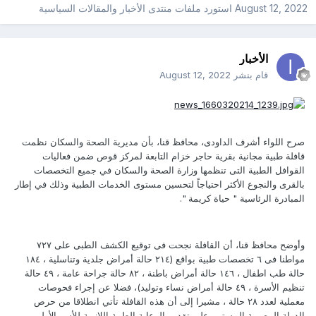
August 12, 2022
استورد ملفات
منتدى الأخبار والمقالات السياسية
الأخبار
قام بنشر
August 12, 2022
صرح اللواء أشرف الداودى، محافظ قنا، بأن مديرية الصحة والسكان نظمت
قافلة طبية مجانية بقرية حاجر خزام التابعة لمركز قوص ضمن فعاليات
القوافل الطبية التى تنظمها وزارة الصحة والسكان في جميع التخصصات
بالقرى والنجوع الأكثر احتياجاً لتحسين مستوى الخدمات الطبية وذلك في إطار
المبادرة الرئاسية " حياة كريمة ".
وأوضح محافظ قنا، أن القافلة نجحت فى توقيع الكشف الطبى على ٧٢٧
مواطنا فى ٦ تخصصات طبية بواقع (٢١٤ حالة أمراض جلدية وتناسلية ، ١٨٤
حالة طب اطفال ، ١٤٦ حالة أمراض باطنة ، ٨٢ حالة جراحة عامة ، ٤٩ حالة
تنظيم الأسرة ، ٤٩ حالة أمراض نساء وتوليد)، فضلا عن إجراء فحوصات
معملية لعدد ٢٨ حالة ، مشيرا إلى أن هذه القافلة تأتي انطلاقا من حرص
الدولة المصرية المستمر على تقديم الرعاية الطبية اللازمة للأسر الأولى