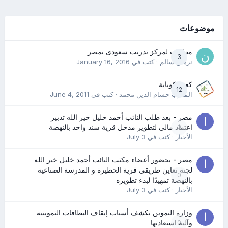
موضوعات
مطلوب لمركز تدريب سعودى بمصر
3
نرمين سالم
· كتب في
January 16, 2016
كعب كوباية
12
المدرب حسام الدين محمد
· كتب في
June 4, 2011
مصر - بعد طلب النائب أحمد خليل خير الله تدبير
0
اعتماد مالي لتطوير مدخل قرية سند واحد بالنهضة
الأخبار
· كتب في
July 3
مصر - بحضور أعضاء مكتب النائب أحمد خليل خير الله
لجنة تعاين طريقي قرية الحظيرة و المدرسة الصناعية
0
بالنهضة تمهيدًا لبدء تطويره
الأخبار
· كتب في
July 3
وزارة التموين تكشف أسباب إيقاف البطاقات التموينية
0
وآلية استعادتها