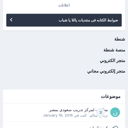
اعلانات
ضوابط الكتابه فى منتديات ياللا يا شباب
شنطة
منصة شنطة
متجر الكتروني
متجر إلكتروني مجاني
موضوعات
مطلوب لمركز تدريب سعودى بمصر
3
نرمين سالم
· كتب في
January 16, 2016