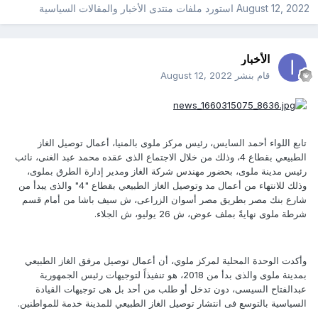
August 12, 2022
استورد ملفات
منتدى الأخبار والمقالات السياسية
الأخبار
قام بنشر
August 12, 2022
تابع اللواء أحمد السايس، رئيس مركز ملوى بالمنيا، أعمال توصيل الغاز
الطبيعي بقطاع 4، وذلك من خلال الاجتماع الذى عقده محمد عبد الغنى، نائب
رئيس مدينة ملوى، بحضور مهندس شركة الغاز ومدير إدارة الطرق بملوى،
وذلك للانتهاء من أعمال مد وتوصيل الغاز الطبيعي بقطاع "4" والذى يبدأ من
شارع بنك مصر بطريق مصر أسوان الزراعى، ش سيف باشا من أمام قسم
شرطة ملوى نهايةً بملف عوض، ش 26 يوليو، ش الجلاء.
وأكدت الوحدة المحلية لمركز ملوي، أن أعمال توصيل مرفق الغاز الطبيعي
بمدينة ملوى والذى بدأ من 2018، هو تنفيذاً لتوجيهات رئيس الجمهورية
عبدالفتاح السيسى، دون تدخل أو طلب من أحد بل هى توجيهات القيادة
السياسية بالتوسع فى انتشار توصيل الغاز الطبيعي للمدينة خدمة للمواطنين.