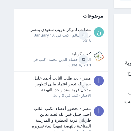
موضوعات
مطلوب لمركز تدريب سعودى بمصر
3
نرمين سالم
· كتب في
January 16,
2016
كعب كوباية
12
المدرب حسام الدين محمد
· كتب في
بة
June 4, 2011
ح
مصر - بعد طلب النائب أحمد خليل
خير الله تدبير اعتماد مالي لتطوير
0
مدخل قرية سند واحد بالنهضة
الأخبار
· كتب في
July 3
طب
مصر - بحضور أعضاء مكتب النائب
أحمد خليل خير الله لجنة تعاين
0
طريقي قرية الحظيرة و المدرسة
الصناعية بالنهضة تمهيدًا لبدء تطويره