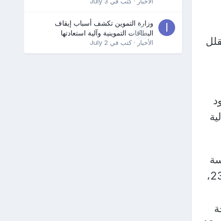
الأخبار
· كتب في
July 3
وزارة التموين تكشف أسباب إيقاف
0
البطاقات التموينية وآلية استعادتها
يقلل
الأخبار
· كتب في
July 2
د
ية
والمحسوسة
37 والصغرى 25، والإسكندرية العظمى 31 والمحسوسة 35 درجة والصغرى 23،
نا العظمى 40 درجة