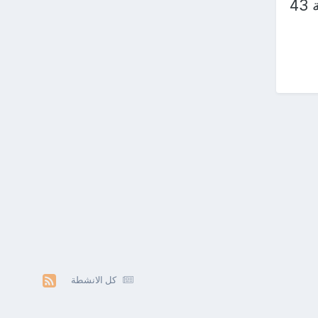
والمحسوسة 42 درجة والصغرى 28، وأسوان العظمى 42 درجة والمحسوسة 43
كل الانشطة