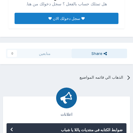
هل تمتلك حساب بالفعل ؟ سجل دخولك من هنا.
♥ سجل دخولك الان ♥
Share
متابعين
0
الذهاب الي قائمه المواضيع
اعلانات
ضوابط الكتابه فى منتديات ياللا يا شباب