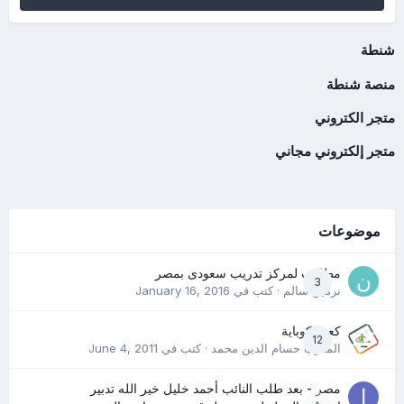
شنطة
منصة شنطة
متجر الكتروني
متجر إلكتروني مجاني
موضوعات
مطلوب لمركز تدريب سعودى بمصر
3
نرمين سالم
· كتب في
January 16, 2016
كعب كوباية
12
المدرب حسام الدين محمد
· كتب في
June 4, 2011
مصر - بعد طلب النائب أحمد خليل خير الله تدبير