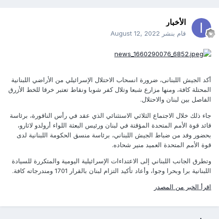
الأخبار
قام بنشر
August 12, 2022
أكد الجيش اللبنانى، ضرورة انسحاب الاحتلال الإسرائيلي من الأراضي اللبنانية
المحتلة كافة، ومنها مزارع شبعا وتلال كفر شوبا ونقاط تعتبر خرقا للخط الأزرق
الفاصل بين لبنان والاحتلال.
جاء ذلك خلال الاجتماع الثلاثي الاستثنائي الذي عقد في رأس الناقورة، برئاسة
قائد قوة الأمم المتحدة المؤقتة في لبنان ورئيس البعثة اللواء أرولدو لاثارو،
بحضور وفد من ضباط الجيش اللبناني، برئاسة منسق الحكومة اللبنانية لدى
قوة الأمم المتحدة العميد منير شحاده.
وتطرق الجانب اللبناني إلى الاعتداءات الإسرائيلية اليومية والمتكررة للسيادة
اللبنانية برا وبحرا وجوا، وأعاد تأكيد التزام لبنان بالقرار 1701 ومندرجاته كافة.
اقرأ الخبر من المصدر