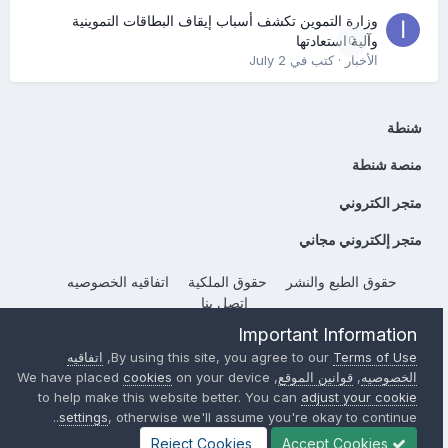
وزارة التموين تكشف أسباب إيقاف البطاقات التموينية
0
وآلية استعادتها
الأخبار
· كتب في
July 2
شنطة
منصة شنطة
متجر الكتروني
متجر إلكتروني مجاني
حقوق الطبع والنشر
حقوق الملكية
اتفاقيه الخصوصيه
إتصل بنا
Powered by Invision Community
Important Information
Terms of Use
By using this site, you agree to our
,
اتفاقيه
الخصوصيه
,
قوانين الموقع
, We have placed
on your device
cookies
to help make this website better. You can
adjust your cookie
settings
, otherwise we'll assume you're okay to continue..
Reject Cookies
Accept Cookies