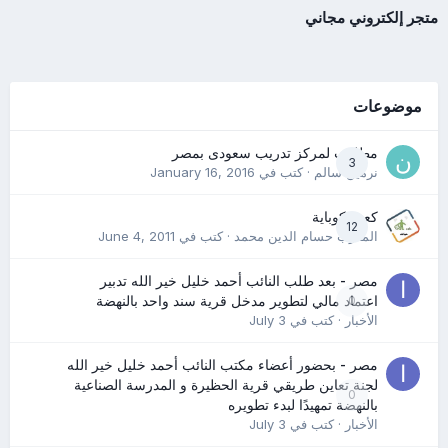
متجر إلكتروني مجاني
موضوعات
مطلوب لمركز تدريب سعودى بمصر
3
نرمين سالم
· كتب في
January 16, 2016
كعب كوباية
12
المدرب حسام الدين محمد
· كتب في
June 4, 2011
مصر - بعد طلب النائب أحمد خليل خير الله تدبير
0
اعتماد مالي لتطوير مدخل قرية سند واحد بالنهضة
الأخبار
· كتب في
July 3
مصر - بحضور أعضاء مكتب النائب أحمد خليل خير الله
لجنة تعاين طريقي قرية الحظيرة و المدرسة الصناعية
0
بالنهضة تمهيدًا لبدء تطويره
الأخبار
· كتب في
July 3