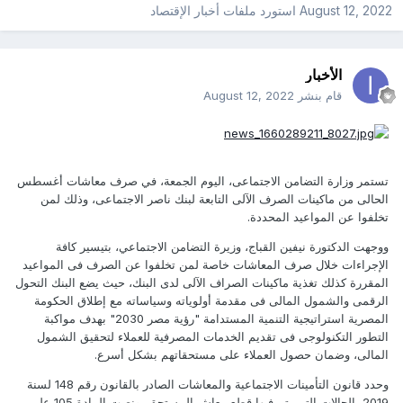
August 12, 2022
استورد ملفات
أخبار الإقتصاد
الأخبار
قام بنشر
August 12, 2022
تستمر وزارة التضامن الاجتماعى، اليوم الجمعة، في صرف معاشات أغسطس
الحالى من ماكينات الصرف الآلى التابعة لبنك ناصر الاجتماعى، وذلك لمن
تخلفوا عن المواعيد المحددة.
ووجهت الدكتورة نيفين القباج، وزيرة التضامن الاجتماعي، بتيسير كافة
الإجراءات خلال صرف المعاشات خاصة لمن تخلفوا عن الصرف فى المواعيد
المقررة كذلك تغذية ماكينات الصراف الآلى لدى البنك، حيث يضع البنك التحول
الرقمى والشمول المالى فى مقدمة أولوياته وسياساته مع إطلاق الحكومة
المصرية استراتيجية التنمية المستدامة "رؤية مصر 2030" بهدف مواكبة
التطور التكنولوجى فى تقديم الخدمات المصرفية للعملاء لتحقيق الشمول
المالى، وضمان حصول العملاء على مستحقاتهم بشكل أسرع.
وحدد قانون التأمينات الاجتماعية والمعاشات الصادر بالقانون رقم 148 لسنة
2019، الحالات التي يتم فيها قطع معاش المستحق، ونصت المادة 105 على