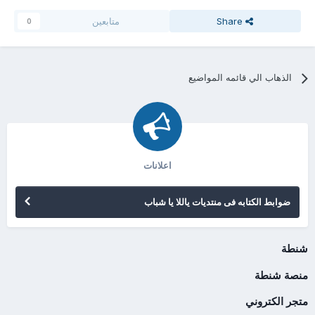
Share
متابعين
0
الذهاب الي قائمه المواضيع
اعلانات
ضوابط الكتابه فى منتديات ياللا يا شباب
شنطة
منصة شنطة
متجر الكتروني