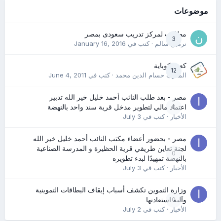
موضوعات
مطلوب لمركز تدريب سعودى بمصر
3
نرمين سالم
· كتب في
January 16, 2016
كعب كوباية
12
المدرب حسام الدين محمد
· كتب في
June 4, 2011
مصر - بعد طلب النائب أحمد خليل خير الله تدبير
0
اعتماد مالي لتطوير مدخل قرية سند واحد بالنهضة
الأخبار
· كتب في
July 3
مصر - بحضور أعضاء مكتب النائب أحمد خليل خير الله
لجنة تعاين طريقي قرية الحظيرة و المدرسة الصناعية
0
بالنهضة تمهيدًا لبدء تطويره
الأخبار
· كتب في
July 3
وزارة التموين تكشف أسباب إيقاف البطاقات التموينية
0
وآلية استعادتها
الأخبار
· كتب في
July 2