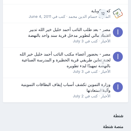
كعب كوباية
12
المدرب حسام الدين محمد
· كتب في
June 4, 2011
مصر - بعد طلب النائب أحمد خليل خير الله تدبير
0
اعتماد مالي لتطوير مدخل قرية سند واحد بالنهضة
الأخبار
· كتب في
July 3
مصر - بحضور أعضاء مكتب النائب أحمد خليل خير الله
لجنة تعاين طريقي قرية الحظيرة و المدرسة الصناعية
0
بالنهضة تمهيدًا لبدء تطويره
الأخبار
· كتب في
July 3
وزارة التموين تكشف أسباب إيقاف البطاقات التموينية
0
وآلية استعادتها
الأخبار
· كتب في
July 2
شنطة
منصة شنطة