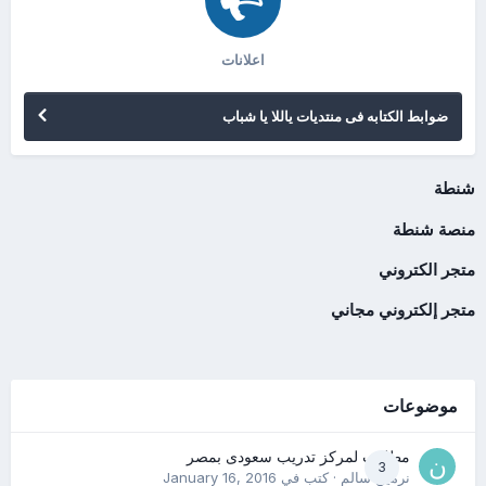
اعلانات
ضوابط الكتابه فى منتديات ياللا يا شباب
شنطة
منصة شنطة
متجر الكتروني
متجر إلكتروني مجاني
موضوعات
مطلوب لمركز تدريب سعودى بمصر
3
نرمين سالم
· كتب في
January 16, 2016