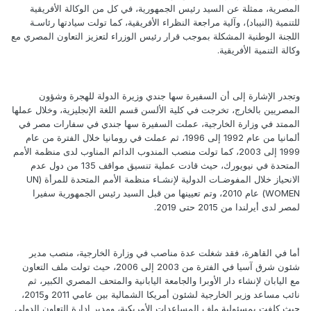
المصرية، ممثلة عن السيد رئيس الجمهورية، في كل من الوكالة الأفريقية
للتنمية (النيباد)، وآلية مراجعة النظراء الأفريقية، كما تولت سيادتها رئاسـة
اللجنة الوطنية المشكلة بموجب قرار رئيس الوزراء لتعزيز التعاون المصري مع
وكالة التنمية الأفريقية.
وتجدر الإشارة إلى أن السفيرة سها جندي وزيرة الدولة للهجرة وشؤون
المصريين بالخارج، تخرجت في كلية الألسن قسم اللغة الإنجليزية، وخلال عملها
الممتد في وزارة الخارجية، عملت السفيرة سها جندي في سفارات مصر في
ألمانيا من عام 1992 إلى 1996، ثم عملت في رومانيا خلال الفترة من عام
1999 إلى 2003، كما تولت منصب المندوب الدائم المناوب لدى منظمة الأمم
المتحدة في نيويورك، حيث قادت عملية تنسيق مواقف 135 من دول عدم
الانحياز خلال المفوضـات الدولية لإنشـاء منظمة الأمم المتحدة للمرأة (UN
WOMEN) عام 2010، وتم تعيينها من قبل السيد رئيس الجمهورية سفيرا
لمصر لدى أيرلندا من 2015 حتى 2019.
أما في القاهرة، فقد شغلت عدة مناصب في وزارة الخارجية، منصب مدير
شئون شرق آسيا في الفترة من 2003 إلى 2006، حيث تولت ملف التعاون
مع اليابان لإنشاء دار الأوبرا والجامعة اليابانية والمتحف المصري الكبير، ثم
نائب مساعد وزير الخارجية لشئون أمريكا الشمالية بين عامي 2011 و2015،
حيث كلفت بمسئولية ملف المساعدات الأمريكية، ومدير إدارة التعاون الدولي