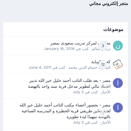
متجر إلكتروني مجاني
موضوعات
مطلوب لمركز تدريب سعودى بمصر
3
نرمين سالم
· كتب في
January 16, 2016
كعب كوباية
12
المدرب حسام الدين محمد
· كتب في
June 4, 2011
مصر - بعد طلب النائب أحمد خليل خير الله تدبير
0
اعتماد مالي لتطوير مدخل قرية سند واحد بالنهضة
الأخبار
· كتب في
July 3
مصر - بحضور أعضاء مكتب النائب أحمد خليل خير الله
لجنة تعاين طريقي قرية الحظيرة و المدرسة الصناعية
0
بالنهضة تمهيدًا لبدء تطويره
الأخبار
· كتب في
July 3