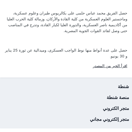
حصل الفريق محمد عباس حلمى على بكالريوس طيران وعلوم عسكرية،
وماجستير العلوم العسكرية من كلية القادة والأركان، وزمالة كلية الحرب العليا
من أكاديمية ناصر العسكرية، والدورة العليا لكبار القادة، وتدرج في المناصب
حتى وصل لقائد القوات الجوية المصرية.
حصل على عدة أنواط منها نوط الواجب العسكرى، وميدالية عن ثورة 25 يناير
و 30 يونيو.
اقرأ الخبر من المصدر
شنطة
منصة شنطة
متجر الكتروني
متجر إلكتروني مجاني