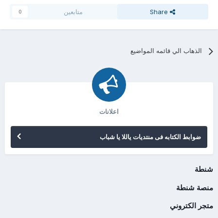
Share
متابعين
0
الذهاب الي قائمه المواضيع
اعلانات
ضوابط الكتابه فى منتديات ياللا يا شباب
شنطة
منصة شنطة
متجر الكتروني