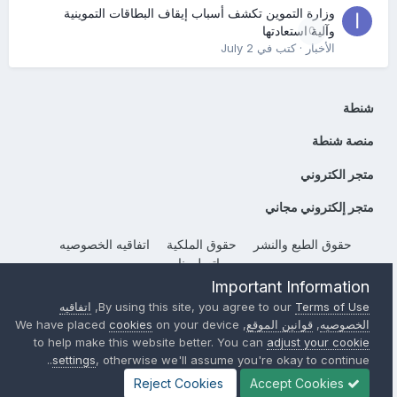
وزارة التموين تكشف أسباب إيقاف البطاقات التموينية
0
وآلية استعادتها
الأخبار
· كتب في
July 2
شنطة
منصة شنطة
متجر الكتروني
متجر إلكتروني مجاني
حقوق الطبع والنشر
حقوق الملكية
اتفاقيه الخصوصيه
إتصل بنا
Important Information
Powered by Invision Community
Terms of Use
By using this site, you agree to our
,
اتفاقيه
الخصوصيه
,
قوانين الموقع
, We have placed
on your device
cookies
to help make this website better. You can
adjust your cookie
settings
, otherwise we'll assume you're okay to continue..
Reject Cookies
Accept Cookies