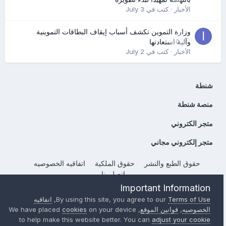
الأخبار
· كتب في
July 3
وزارة التموين تكشف أسباب إيقاف البطاقات التموينية
0
وآلية استعادتها
الأخبار
· كتب في
July 2
شنطة
منصة شنطة
متجر الكتروني
متجر إلكتروني مجاني
حقوق الطبع والنشر
حقوق الملكية
اتفاقيه الخصوصيه
إتصل بنا
Powered by Invision Community
Important Information
Terms of Use
By using this site, you agree to our
,
اتفاقيه
الخصوصيه
,
قوانين الموقع
, We have placed
on your device
cookies
to help make this website better. You can
adjust your cookie