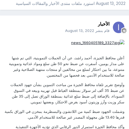
August 13, 2022
استورد ملفات
منتدى الأخبار والمقالات السياسية
الأخبار
قام بنشر
August 13, 2022
أعلن محافظ الجيزة، أحمد راشد، عن أن الحملات التموينية، التي تم شنها
على مدار يومين، أسفرت عن ضبط نحو 50 طن سلع ومواد غذائية وتموينية
متنوعة، ما بين احتكار لسلع من مخالفين أو منتجات منتهية الصلاحية وغير
صالحة للاستخدام الآدمي بعد فحصها من المختصين.
وأوضح تقرير تلقاه محافظ الجيزة من مباحث التموين بشأن جهود الحملات
عن ضبط 35 ألف لتر سولار بمنطقة العياط قبل تهريبه وبيعه في السوق
السوداء، بالإضافة إلى ضبط سلع غذائية بمنطقة الوراق تصل إلى 35 طن
سكر وزيت وأرز وزيتون أسود بغرض الاحتكار، وبعضها تمويني.
وشملت الجهود ضبط كمية من اللانشون والبسطرمة بمخزن في الوراق بكمية
قدرها 13.40 طن مجهولة المصدر غير صالحة للاستخدام الآدمي.
وأكد محافظ الجيزة استمرار الدور الرقابي الذي تؤديه الأجهزة التنفيذية