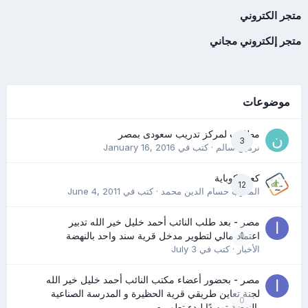
متجر الكتروني
متجر إلكتروني مجاني
موضوعات
مطلوب لمركز تدريب سعودى بمصر
3
نرمين سالم
· كتب في
January 16, 2016
كعب كوباية
12
المدرب حسام الدين محمد
· كتب في
June 4, 2011
مصر - بعد طلب النائب أحمد خليل خير الله تدبير
0
اعتماد مالي لتطوير مدخل قرية سند واحد بالنهضة
الأخبار
· كتب في
July 3
مصر - بحضور أعضاء مكتب النائب أحمد خليل خير الله
لجنة تعاين طريقي قرية الحظيرة و المدرسة الصناعية
0
بالنهضة تمهيدًا لبدء تطويره