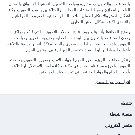
بالمحافظة، والتعاون مع مديرية ومباحث التموين، لتمشيط الأسواق والمحال
العامة والمخازن وضبط المنشآت المخالفة والمتلاعبين بالسلع التموينية وكافة
أشكال الغش والاحتكار لضمان سلامة السلع الغذائية المعروضة للمواطنين
والتصدي لكافة أشكال الغش التجاري.
وصرّح المحافظ بأنه يتابع يوميًا نتائج الحملات التموينية، التي تُنفَذ بمراكز
ومدن المحافظة بالتعاون بين الوحدات المحلية ومديرية التموين ومباحث
التموين وإدارات الصحة والطب البيطري والبيئة، مؤكدًا أنه لن يسمح بالتلاعب
بأقوات المواطنين أو الفساد وتحقيق الدور الرقابي بمنتهى الحزم.
وتثمّن محافظة الجيزة الدور المهم للجهات الأمنية ومديرية التموين ومباحث
التموين وأجهزة محافظة الجيزة في مكافحة كافة أوجه الاستغلال أو التلاعب
بأسعار السلع والمواد الغذائية التي تمس حياة المواطنين.
اقرأ الخبر من المصدر
شنطة
منصة شنطة
متجر الكتروني