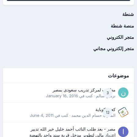
شنطة
منصة شنطة
متجر الكتروني
متجر إلكتروني مجاني
موضوعات
مطلوب لمركز تدريب سعودى بمصر
3
نرمين سالم
· كتب في
January 16, 2016
كعب كوباية
12
المدرب حسام الدين محمد
· كتب في
June 4, 2011
مصر - بعد طلب النائب أحمد خليل خير الله تدبير
0
اعتماد مالي لتطوير مدخل قرية سند واحد بالنهضة