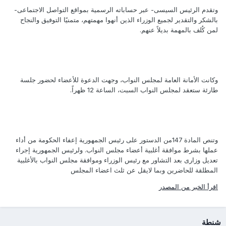
وتقدم الرئيس السيسى- عبر حساباته الرسمية بمواقع التواصل الاجتماعى-
بالشكر والتقدير لجميع الوزراء الذين أنهوا مهمتهم، متمنيًا التوفيق والنجاح
لمن كُلف بالمهمة بديلاً عنهم.
وكانت الأمانة العامة لمجلس النواب، وجهت الدعوة للأعضاء لحضور جلسة
طارئة ستعقد لمجلس النواب السبت، الساعة 12 ظهراً.
وتنص المادة 147من الدستور على رئيس الجمهورية إعفاء الحكومة من أداء
عملها بشرط موافقة أغلبية أعضاء مجلس النواب. ولرئيس الجمهورية إجراء
تعديل وزارى بعد التشاور مع رئيس الوزراء وموافقة مجلس النواب بالأغلبية
المطلقة للحاضرين وبما لايقل عن ثلث اعضاء المجلس
اقرأ الخبر من المصدر
شنطة