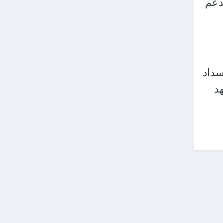
لدعم
سداد
د