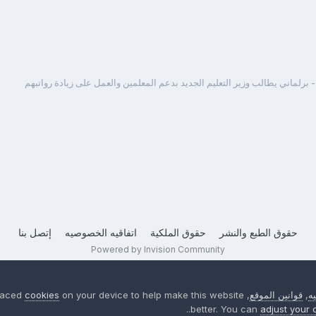
 برلماني يطالب وزير التعليم الجديد بدعم المعلمين والعمل على زيادة رواتبهم
حقوق الطبع والنشر
حقوق الملكية
اتفاقيه الخصوصيه
إتصل بنا
Powered by Invision Community
ه
,
قوانين الموقع
, We have placed
on your device to help make this website
cookies
better. You can
adjust your 