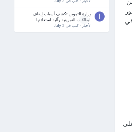
من
الأخبار
· كتب في
July 3
ور
وزارة التموين تكشف أسباب إيقاف
0
البطاقات التموينية وآلية استعادتها
في
الأخبار
· كتب في
July 2
على