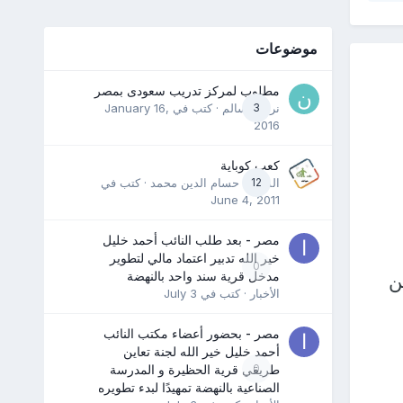
موضوعات
مطلوب لمركز تدريب سعودى بمصر
3
نرمين سالم
· كتب في
January 16,
2016
كعب كوباية
12
المدرب حسام الدين محمد
· كتب في
June 4, 2011
مصر - بعد طلب النائب أحمد خليل
خير الله تدبير اعتماد مالي لتطوير
0
مدخل قرية سند واحد بالنهضة
ن
الأخبار
· كتب في
July 3
مصر - بحضور أعضاء مكتب النائب
أحمد خليل خير الله لجنة تعاين
0
طريقي قرية الحظيرة و المدرسة
الصناعية بالنهضة تمهيدًا لبدء تطويره