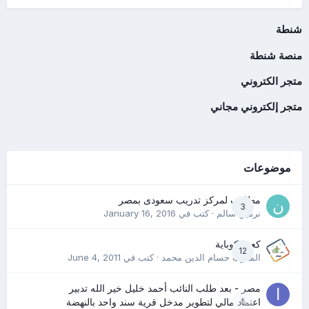
شنطة
منصة شنطة
متجر الكتروني
متجر إلكتروني مجاني
موضوعات
مطلوب لمركز تدريب سعودى بمصر
3
نرمين سالم
· كتب في
January 16, 2016
كعب كوباية
12
المدرب حسام الدين محمد
· كتب في
June 4, 2011
مصر - بعد طلب النائب أحمد خليل خير الله تدبير
0
اعتماد مالي لتطوير مدخل قرية سند واحد بالنهضة