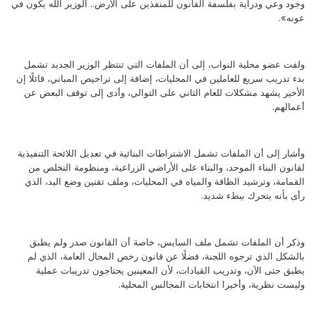
وجود وعي ودراية بفلسفة القانون للمنفذين على الأرض.. الوزير الله يكون في
عونه».
ولفت عضو محلية النواب، إلى أن الملفات التي تنتظر الوزير الجديد تشمل
بدء تدريب سريع للعاملين في المحليات، إضافة إلى تراخيص المباني، قائلًا إن
الأخير يشهد مشكلات للعام الثاني على التوالي، وأدى إلى توقف البعض عن
أعمالهم.
وأشار إلى أن الملفات تشمل الاشتراطات البنائية في تعديل اللائحة التنفيذية
لقانون البناء الموحد، والبناء على الأراضي الزراعية، ومنظومة التخلص من
القمامة، وترشيد الطاقة والمياه في المحليات، وملف تقنين وضع اليد، الذي
رأى بأنه يتحرك ببطء شديد.
وذكر أن الملفات تشمل ملف السايس، خاصة أن القانون صدر ولم يطبق
بالشكل الذي ترجوه اللجنة، فضلًا عن قانون رخص المحال العامة، الذي لم
يطبق حتى الآن، وتدريب القيادات، لأن المعينين يحتاجون تدريبات عملية
وليست نظرية، وأخيرا انتخابات المجالس المحلية.