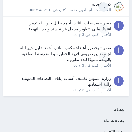
كعب كوباية
12
المدرب حسام الدين محمد
· كتب في
June 4, 2011
مصر - بعد طلب النائب أحمد خليل خير الله تدبير
0
اعتماد مالي لتطوير مدخل قرية سند واحد بالنهضة
الأخبار
· كتب في
July 3
مصر - بحضور أعضاء مكتب النائب أحمد خليل خير الله
لجنة تعاين طريقي قرية الحظيرة و المدرسة الصناعية
0
بالنهضة تمهيدًا لبدء تطويره
الأخبار
· كتب في
July 3
وزارة التموين تكشف أسباب إيقاف البطاقات التموينية
0
وآلية استعادتها
الأخبار
· كتب في
July 2
شنطة
منصة شنطة
متجر الكتروني