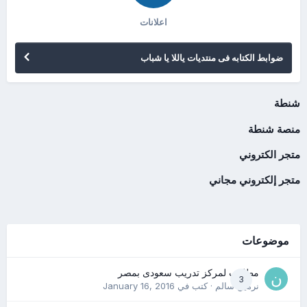
اعلانات
ضوابط الكتابه فى منتديات ياللا يا شباب
شنطة
منصة شنطة
متجر الكتروني
متجر إلكتروني مجاني
موضوعات
مطلوب لمركز تدريب سعودى بمصر
3
نرمين سالم
· كتب في
January 16, 2016