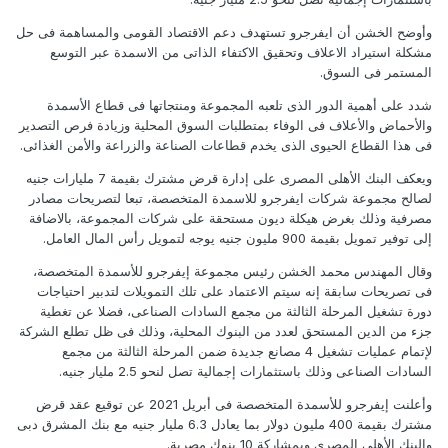
وأوضح الخشن أن ايفرجرو تستهدف دعم الاقتصاد القومى والمساهمة فى حل
مشكلة استيراد الاعلاف وتحقيق الاكتفاء الذاتى من الاسمدة عبر التوسع
المستمر فى السوق.
شدد على أهمية الدور الذى تلعبه المجموعة ومنتجاتها فى قطاع الأسمدة
والأحماض والأعلاف فى الوفاء بمتطلبات السوق المحلية وزيادة فرص التصدير
فى هذا القطاع الحيوى الذى يخدم قطاعات الصناعة والزراعة والأمن الغذائى.
ويعكف البنك الأهلى المصرى على إدارة قرض مشترك بقيمة 7 مليارات جنيه
لصالح مجموعة شركات ايفرجرو للاسمدة المتخصصة، تبعا لتصريحات مصادر
مصرفية وذلك بغرض هيكلة ديون مستحقة على شركات المجموعة، بالاضافة
إلى توفير تمويل بقيمة 900 مليون جنيه يوجه لتمويل رأس المال العامل.
وقال المهندس محمد الخشن رئيس مجموعة إيفرجرو للأسمدة المتخصصة،
فى تصريحات سابقة إنه سيتم الاعتماد على تلك التمويلات لتدبير احتياجات
دورة تشغيل المرحلة الثالثة من مجمع السادات الصناعى، فضلا عن تغطية
جزء من الدين المستحق لعدد من البنوك المحلية، وذلك فى ظل تطلع الشركة
لإتمام عمليات تشغيل 4 مصانع جديدة ضمن المرحلة الثالثة من مجمع
السادات الصناعى وذلك باستثمارات إجمالية تصل لنحو 2.5 مليار جنيه.
وأعلنت إيفرجرو للأسمدة المتخصصة فى أبريل 2021 عن توقيع عقد قرض
مشترك بقيمة 400 مليون دولار بما يعادل 6.3 مليار جنيه مع بنك المشرق دبى
والبنك الأهلى المصرى وبمشاركة 10 بنوك مصرية.