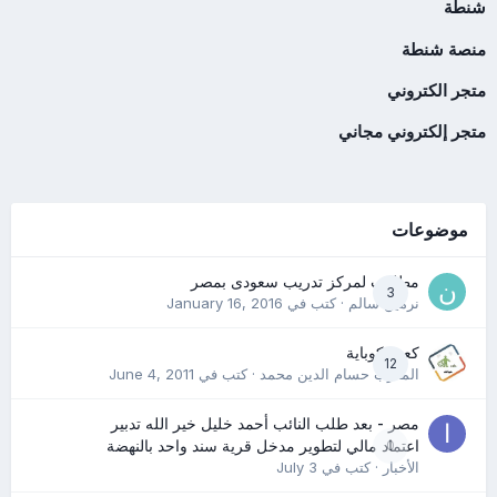
شنطة
منصة شنطة
متجر الكتروني
متجر إلكتروني مجاني
موضوعات
مطلوب لمركز تدريب سعودى بمصر
3
نرمين سالم
· كتب في
January 16, 2016
كعب كوباية
12
المدرب حسام الدين محمد
· كتب في
June 4, 2011
مصر - بعد طلب النائب أحمد خليل خير الله تدبير
0
اعتماد مالي لتطوير مدخل قرية سند واحد بالنهضة
الأخبار
· كتب في
July 3