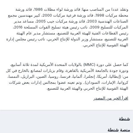
وتقلد عددا من المناصب منها: قائد ورشة لواء مظلات 1986، قائد ورشة
محطة مركبات 1998، قائد ورشة فرعية مركبات 2000، كبير مهندسين مجمع
الصناعات الهندسية 2003، قائد ورشة مركبات جيب 2005، مساعد مدير
المركبات للتسليح 2009، نائب رئيس هيئة تسليح القوات المسلحة 2016،
رئيس القطاعات الفنية للهيئة العربية للتصنيع، مستشار مدير عام الهيئة
العربية للتصنيع، مستشار وزير الدولة للإنتاج الحربي، نائب رئيس مجلس إدارة
الهيئة القومية للإنتاج الحربي.
كما حصل على دورة (MMC) بالولايات المتحدة الأمريكية لمدة ثلاثة أسابيع،
ودورة جودة بالجامعة الأمريكية بالقاهرة، وقام بزيارات لمصانع بالخارج في كل
من: (إيطاليا، أمريكا، إنجلترا، ألمانيا، فرنسا، روسيا، الصين، البرازيل، النمسا،
كرواتيا، الإمارات، السودان).. وتم تعينه عضوا بمجالس إدارات بعض شركات
الهيئة القومية للإنتاج الحربي والهيئة العربية للتصنيع.
اقرأ الخبر من المصدر
شنطة
منصة شنطة