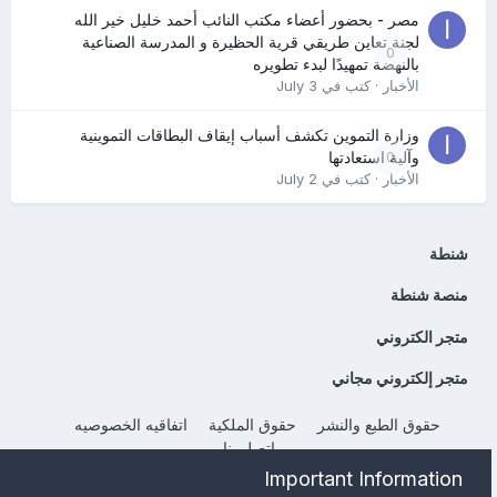
مصر - بحضور أعضاء مكتب النائب أحمد خليل خير الله
لجنة تعاين طريقي قرية الحظيرة و المدرسة الصناعية
0
بالنهضة تمهيدًا لبدء تطويره
الأخبار
· كتب في
July 3
وزارة التموين تكشف أسباب إيقاف البطاقات التموينية
0
وآلية استعادتها
الأخبار
· كتب في
July 2
شنطة
منصة شنطة
متجر الكتروني
متجر إلكتروني مجاني
حقوق الطبع والنشر
حقوق الملكية
اتفاقيه الخصوصيه
إتصل بنا
Powered by Invision Community
Important Information