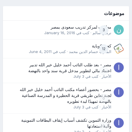
موضوعات
مطلوب لمركز تدريب سعودى بمصر
3
نرمين سالم
· كتب في
January 16, 2016
كعب كوباية
12
المدرب حسام الدين محمد
· كتب في
June 4, 2011
مصر - بعد طلب النائب أحمد خليل خير الله تدبير
0
اعتماد مالي لتطوير مدخل قرية سند واحد بالنهضة
الأخبار
· كتب في
July 3
مصر - بحضور أعضاء مكتب النائب أحمد خليل خير الله
لجنة تعاين طريقي قرية الحظيرة و المدرسة الصناعية
0
بالنهضة تمهيدًا لبدء تطويره
الأخبار
· كتب في
July 3
وزارة التموين تكشف أسباب إيقاف البطاقات التموينية
0
وآلية استعادتها
الأخبار
· كتب في
July 2