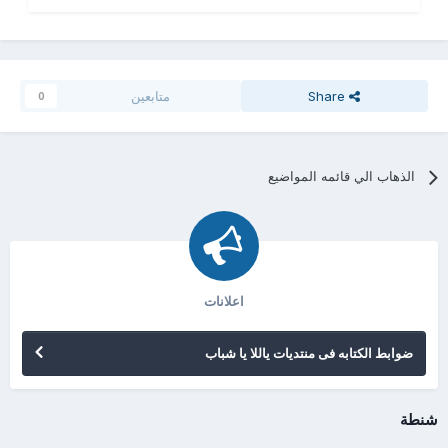
Share
متابعين
0
الذهاب الي قائمه المواضيع
اعلانات
ضوابط الكتابه فى منتديات ياللا يا شباب
شنطة