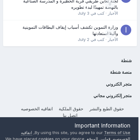
لجنة تعاين طريقي قرية الحظيرة و المدرسة الصناعية
0
بالنهضة تمهيدًا لبدء تطويره
الأخبار
· كتب في
July 3
وزارة التموين تكشف أسباب إيقاف البطاقات التموينية
0
وآلية استعادتها
الأخبار
· كتب في
July 2
شنطة
منصة شنطة
متجر الكتروني
متجر إلكتروني مجاني
حقوق الطبع والنشر
حقوق الملكية
اتفاقيه الخصوصيه
إتصل بنا
Powered by Invision Community
Important Information
Terms of Use
By using this site, you agree to our
,
اتفاقيه
الخصوصيه
,
قوانين الموقع
, We have placed
on your device
cookies