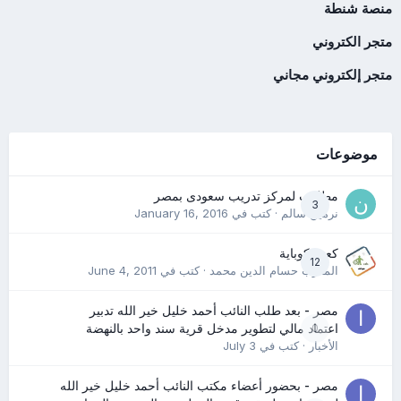
منصة شنطة
متجر الكتروني
متجر إلكتروني مجاني
موضوعات
مطلوب لمركز تدريب سعودى بمصر
3
نرمين سالم
· كتب في
January 16, 2016
كعب كوباية
12
المدرب حسام الدين محمد
· كتب في
June 4, 2011
مصر - بعد طلب النائب أحمد خليل خير الله تدبير
0
اعتماد مالي لتطوير مدخل قرية سند واحد بالنهضة
الأخبار
· كتب في
July 3
مصر - بحضور أعضاء مكتب النائب أحمد خليل خير الله