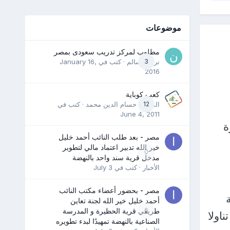
موضوعات
مطلوب لمركز تدريب سعودى بمصر
3
نرمين سالم
· كتب في
January 16,
2016
كعب كوباية
12
المدرب حسام الدين محمد
· كتب في
June 4, 2011
ة
مصر - بعد طلب النائب أحمد خليل
خير الله تدبير اعتماد مالي لتطوير
0
مدخل قرية سند واحد بالنهضة
الأخبار
· كتب في
July 3
مصر - بحضور أعضاء مكتب النائب
أحمد خليل خير الله لجنة تعاين
0
طريقي قرية الحظيرة و المدرسة
اولا
الصناعية بالنهضة تمهيدًا لبدء تطويره