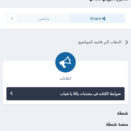
Share
متابعين
0
الذهاب الي قائمه المواضيع
اعلانات
ضوابط الكتابه فى منتديات ياللا يا شباب
شنطة
منصة شنطة