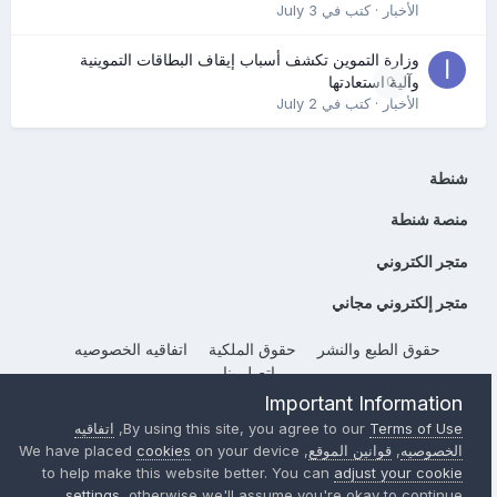
الأخبار
· كتب في
July 3
وزارة التموين تكشف أسباب إيقاف البطاقات التموينية
0
وآلية استعادتها
الأخبار
· كتب في
July 2
شنطة
منصة شنطة
متجر الكتروني
متجر إلكتروني مجاني
حقوق الطبع والنشر
حقوق الملكية
اتفاقيه الخصوصيه
إتصل بنا
Powered by Invision Community
Important Information
Terms of Use
By using this site, you agree to our
,
اتفاقيه
الخصوصيه
,
قوانين الموقع
, We have placed
on your device
cookies
to help make this website better. You can
adjust your cookie
settings
, otherwise we'll assume you're okay to continue..