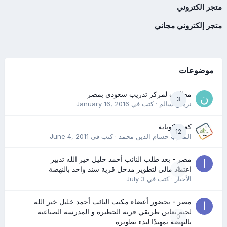
متجر الكتروني
متجر إلكتروني مجاني
موضوعات
مطلوب لمركز تدريب سعودى بمصر
3
نرمين سالم
· كتب في
January 16, 2016
كعب كوباية
12
المدرب حسام الدين محمد
· كتب في
June 4, 2011
مصر - بعد طلب النائب أحمد خليل خير الله تدبير
0
اعتماد مالي لتطوير مدخل قرية سند واحد بالنهضة
الأخبار
· كتب في
July 3
مصر - بحضور أعضاء مكتب النائب أحمد خليل خير الله
لجنة تعاين طريقي قرية الحظيرة و المدرسة الصناعية
0
بالنهضة تمهيدًا لبدء تطويره