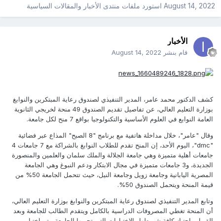
August 14, 2022
استورد ملفات
منتدى الأخبار والمقالات السياسية
الأخبار
قام بنشر
August 14, 2022
كشف الدكتور محمد عامر، المدير التنفيذي لصندوق رعاية المبتكرين والنوابغ
بوزارة التعليم العالي، عن تفاصيل تقديم الصندوق 49 منحة لخريجي الثانوية
العامة النوابع في العلوم الأساسية والتكنولوجيا بواقع 7 منح لكل جامعة.
وقال "عامر"، خلال مداخلة هاتفية مع برنامج "8 الصبح" المذاع عبر فضائية
"dmc"، اليوم الأحد، إن المنح تقدم للطلاب النوابغ بالشراكة مع 7 جامعات 4
جامعات أهلية متميزة وهي جامعة الجلالة والملك سلمان والعلمين والمنصورة
الجديدة، و3 جامعات متميزة في مجال الابتكار ودعم النبوغ وهي الجامعة
المصرية اليابانية وجامعة زويل وجامعة النيل، حيث تتحمل الجامعة 50% من
قيمة المنحة ويتحمل الصندوق 50%.
وتابع المدير التنفيذي لصندوق رعاية المبتكرين والنوابغ بوزارة التعليم العالي،
أن المنحة تغطي المصروفات الدراسية بالكامل ويتقدم الطالب للجامعة وبعد
القبول واجتياز كافة شروطها والاختبارات التي تجريها الجامعة، يتم اختيار