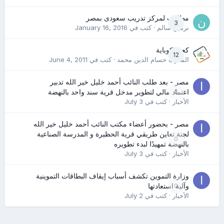
مطلوب لمركز تدريب سعودى بمصر
3
نرمين سالم
· كتب في
January 16, 2016
كعب كوباية
12
المدرب حسام الدين محمد
· كتب في
June 4, 2011
مصر - بعد طلب النائب أحمد خليل خير الله تدبير
0
اعتماد مالي لتطوير مدخل قرية سند واحد بالنهضة
الأخبار
· كتب في
July 3
مصر - بحضور أعضاء مكتب النائب أحمد خليل خير الله
لجنة تعاين طريقي قرية الحظيرة و المدرسة الصناعية
0
بالنهضة تمهيدًا لبدء تطويره
الأخبار
· كتب في
July 3
وزارة التموين تكشف أسباب إيقاف البطاقات التموينية
0
وآلية استعادتها
الأخبار
· كتب في
July 2