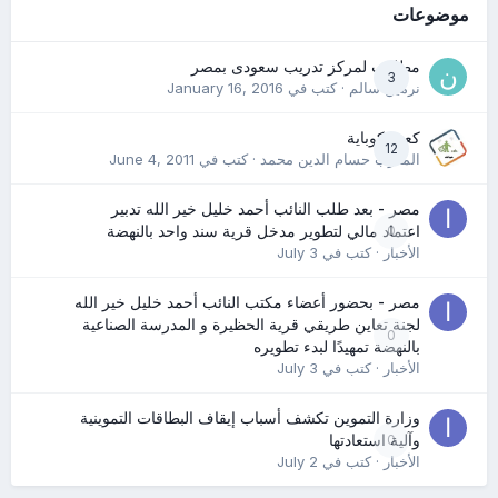
موضوعات
مطلوب لمركز تدريب سعودى بمصر
3
نرمين سالم
· كتب في
January 16, 2016
كعب كوباية
12
المدرب حسام الدين محمد
· كتب في
June 4, 2011
مصر - بعد طلب النائب أحمد خليل خير الله تدبير
0
اعتماد مالي لتطوير مدخل قرية سند واحد بالنهضة
الأخبار
· كتب في
July 3
مصر - بحضور أعضاء مكتب النائب أحمد خليل خير الله
لجنة تعاين طريقي قرية الحظيرة و المدرسة الصناعية
0
بالنهضة تمهيدًا لبدء تطويره
الأخبار
· كتب في
July 3
وزارة التموين تكشف أسباب إيقاف البطاقات التموينية
0
وآلية استعادتها
الأخبار
· كتب في
July 2