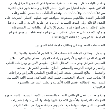
وتقدم طلبات شغل الوظائف الشاغرة شخصيا على النموذج المرفق باسم
الدكتور عميد الكلية اعتبارا من تاريخ النشر الإعلان ولمدة شهر خلال الفترة
بين 2022/08/10 و2022/09/11، وتقدم الطلبات باليد بمقر الكلية وعلى
العاملين التقدم بطالبتهم مشفوعة بموافقة جهة عملهم الأصلي الصريحة على
التقدم للإعلان ولن يلتفت للطلبات إلى ترد عن طريق البريد أو التي ترد قبل
نشر الإعلان أو بعد انتهاء فترة التقدم للإعلان أو الطلبات غير المستوفاة
ويمكن الاطلاع على تفاصيل الإعلان على موقع جامعة قناة السويس (موقع
الجامعة الإلكتروني: scuegypt.edu.eg ).
التخصصات المطلوبة فى وظائف جامعة قناة السويس
وتشمل الوظائف المعلنة التخصصات الآتية: العلوم الأساسية والميكانيكا
الحيوية، العلاج الطبيعي لأمراض وجراحات الجهاز العضلي والهيكلي، العلاج
الطبيعي لأمراض وجراحات الأطفال، العلاج الطبيعي لأمراض وجراحات القلب
والصدر والأوعية الدومية والمسنين، العلاج الطبيعي للأمراض الجلدية
والتجميل، العلاج الطبيعي لصحة المرأة، العلاج الطبيعي للأمراض وجراحات
الأعصاب، طب الأسنان التحفظي، قسم اللغة السلافية، قسم اللغة الأسبانية،
قسم اللغة الإيطالية، قسم اللغة الألمانية والطب الشرعي والسموم
الإكلينيكية.
وترفق طلبات شغل الوظائف المعلنة بالمستندات الآتية: السيرة الذاتية، صورة
المؤهلات الدراسية والأصول للاطلاع عليها وإعادتها، أصل شهادة تقديرات
السنوات الدراسية، شهادة ميلاد كمبيوتر حديثة، صورة من بطاقة الرقم