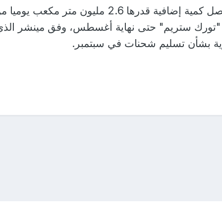
في المرحلة الأولى، ستصل كمية إضافية قدرها 2.6 مليون متر مكعب يوميا
 "تورك ستريم" حتى نهاية أغسطس، وفق مينشر الذي
ية بشأن تسليم شحنات في سبتمبر.