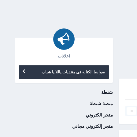
اعلانات
ضوابط الكتابه فى منتديات ياللا يا شباب
شنطة
منصة شنطة
0
متجر الكتروني
متجر إلكتروني مجاني