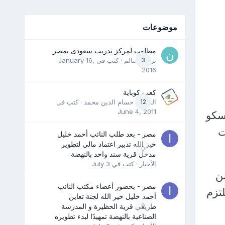
موضوعات
مطلوب لمركز تدريب سعودى بمصر
3
نرمين سالم
· كتب في
January 16,
2016
كعب كوباية
12
المدرب حسام الدين محمد
· كتب في
June 4, 2011
وسكو
ت
مصر - بعد طلب النائب أحمد خليل
خير الله تدبير اعتماد مالي لتطوير
0
مدخل قرية سند واحد بالنهضة
الأخبار
· كتب في
July 3
ن
مصر - بحضور أعضاء مكتب النائب
لتزم
أحمد خليل خير الله لجنة تعاين
0
طريقي قرية الحظيرة و المدرسة
الصناعية بالنهضة تمهيدًا لبدء تطويره