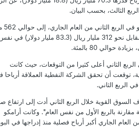
وقررت الشركة توزيع أرباح قدرها 70.3 مليار ريال (18.8 مليار دولار)، ع
لربع الثالث، بحسب البيان.
وارتفعت إيرادات أرامكو
ريال (150 مليار دولار) مقابل نحو 312 مليار ريال (83.3 مليار دولار) في نف
ة حوالي 80 بالمئة.
الربع الثاني أعلى كثيرا من التوقعات، حيث كانت
، توقعت أن تحقق الشركة النفطية العملاقة أرباحا ف
السوق القوية خلال الربع الثاني أدت إلى ارتفاع ص
نسبة 22.7 بالمئة مقارنة بالربع الأول من نفس العام". وكانت أرامكو
 العام الجاري أكبر أرباح فصلية منذ إدراجها في البو