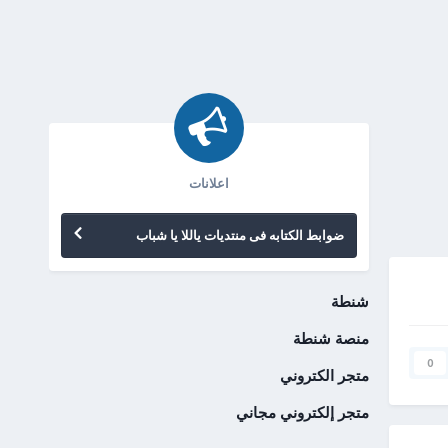
اعلانات
ضوابط الكتابه فى منتديات ياللا يا شباب
شنطة
منصة شنطة
0
متجر الكتروني
متجر إلكتروني مجاني