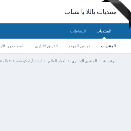
منتديات ياللا يا شباب
المنتديات
النشاطات
المنتديات
قوانين الموقع
الفريق الإداري
المتواجدون الآن
الرئيسية
المنتدى الإخبارى
أخبار العالم
أرباح أرامكو تقفز 90 بالمئة بالربع الثاني 48 4 مليار دولار