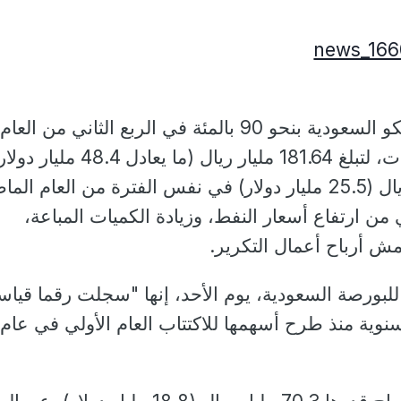
قفزت أرباح شركة أرامكو السعودية بنحو 90 بالمئة في الربع الثاني من العام
الجاري، متجاوزة التوقعات، لتبلغ 181.64 مليار ريال (ما يعادل 48.4 م
مقابل نحو 95.5 مليار ريال (25.5 مليار دولار) في نفس الفترة من العام ا
 ارتفاع أسعار النفط، وزيادة الكميات المباعة،
مش أرباح أعمال التكرير.
للبورصة السعودية، يوم الأحد، إنها "سجلت رقما قياسي
سنوية منذ طرح أسهمها للاكتتاب العام الأولي في عام