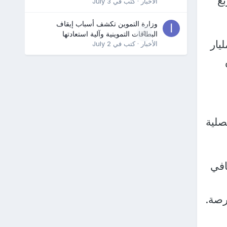
ن الربع
الأخبار
· كتب في
July 3
وزارة التموين تكشف أسباب إيقاف
0
البطاقات التموينية وآلية استعادتها
 في الربع الثاني من العام الجاري، إلى حوالي 562 مليار
الأخبار
· كتب في
July 2
س
صلية
افي
رصة.