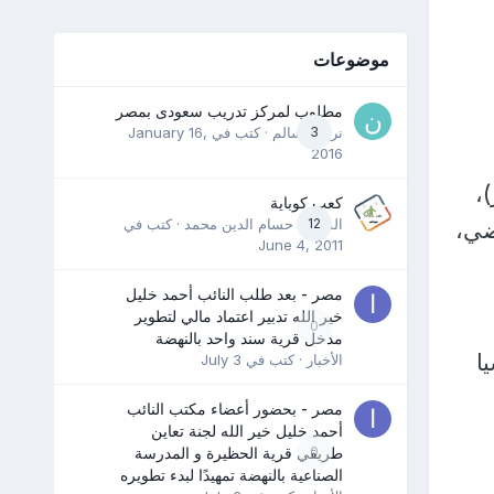
موضوعات
مطلوب لمركز تدريب سعودى بمصر
3
نرمين سالم
· كتب في
January 16,
2016
ليار دولار)،
كعب كوباية
12
المدرب حسام الدين محمد
· كتب في
لماضي،
June 4, 2011
مصر - بعد طلب النائب أحمد خليل
خير الله تدبير اعتماد مالي لتطوير
0
مدخل قرية سند واحد بالنهضة
ا
الأخبار
· كتب في
July 3
مصر - بحضور أعضاء مكتب النائب
أحمد خليل خير الله لجنة تعاين
0
طريقي قرية الحظيرة و المدرسة
الصناعية بالنهضة تمهيدًا لبدء تطويره