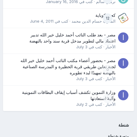
نرمين سالم
· كتب في
January 16, 2016
كعب كوباية
12
المدرب حسام الدين محمد
· كتب في
June 4, 2011
مصر - بعد طلب النائب أحمد خليل خير الله تدبير
0
اعتماد مالي لتطوير مدخل قرية سند واحد بالنهضة
الأخبار
· كتب في
July 3
مصر - بحضور أعضاء مكتب النائب أحمد خليل خير الله
لجنة تعاين طريقي قرية الحظيرة و المدرسة الصناعية
0
بالنهضة تمهيدًا لبدء تطويره
الأخبار
· كتب في
July 3
وزارة التموين تكشف أسباب إيقاف البطاقات التموينية
0
وآلية استعادتها
الأخبار
· كتب في
July 2
شنطة
منصة شنطة