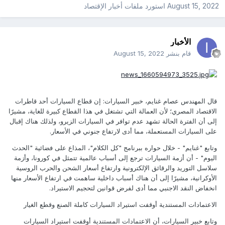
August 15, 2022
استورد ملفات
أخبار الإقتصاد
الأخبار
قام بنشر
August 15, 2022
قال المهندس عصام غنايم، خبير السيارات: إن قطاع السيارات أحد قاطرات
الاقتصاد المصري؛ لأن العمالة التي تشتغل في هذا القطاع كبيرة للغاية، مشيرًا
إلى أن الفترة الحالة تشهد عدم توافر في السيارات الزيرو، ولذلك هناك إقبال
على السيارات المستعملة، مما أدى لارتفاع جنوني في الأسعار.
وتابع "غنايم" - خلال حواره ببرنامج "كل الكلام"، المذاع على فضائية "الحدث
اليوم" - أن أزمة السيارات ترجع إلى أسباب عالمية تتمثل في كورونا، وأزمة
سلاسل التوريد والرقائق الإلكترونية وارتفاع أسعار الشحن والحرب الروسية
الأوكرانية، مشيرًا إلى أن هناك أسباب داخلية ساهمت في ارتفاع الأسعار منها
انخفاض النقد الاجنبي مما أدى لفرض قوانين لتحجيم الاستيراد.
الاعتمادات المستندية أوقفت استيراد السيارات كاملة الصنع وقطع الغيار
وتابع خبير السيارات، أن الاعتمادات المستندية أوقفت استيراد السيارات