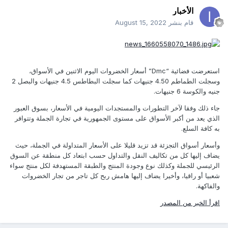
الأخبار
قام بنشر
August 15, 2022
استعرضت فضائية “Dmc” أسعار الخضروات اليوم الاثنين في الأسواق،
وسجلت الطماطم 4.50 جنيهات كما سجلت البطاطس 4.5 جنيهات والبصل 2
جنيه والكوسة 6 جنيهات.
جاء ذلك وفقا لآخر التطورات والمستجدات اليومية في الأسعار، بسوق العبور
الذي يعد من أكبر الأسواق على مستوى الجمهورية في تجارة الجملة وتتوافر
به كافة السلع.
وأسعار أسواق التجزئة قد تزيد قليلا على الأسعار المتداولة في الجملة، حيث
يضاف إليها كل من تكاليف النقل والتداول حسب ابتعاد كل منطقة عن السوق
الرئيسي للجملة وكذلك نوع وجودة المنتج والطبقة المستهدفة لكل منتج سواء
شعبيا أو راقيا، وأخيرا يضاف إليها هامش ربح كل تاجر من تجار الخضروات
والفاكهة.
اقرأ الخبر من المصدر