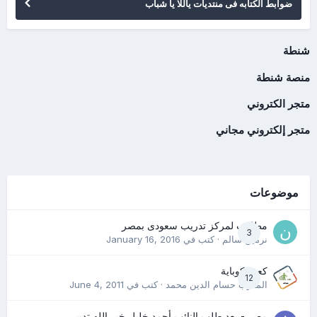
ضوابط الكتابه فى منتديات ياللا يا شباب
شنطة
منصة شنطة
متجر الكتروني
متجر إلكتروني مجاني
موضوعات
مطلوب لمركز تدريب سعودى بمصر
3
نرمين سالم
· كتب في
January 16, 2016
كعب كوباية
12
المدرب حسام الدين محمد
· كتب في
June 4, 2011
مصر - بعد طلب النائب أحمد خليل خير الله تدبير