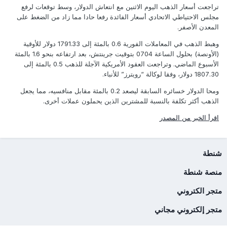
تراجعت أسعار الذهب اليوم الاثنين مع انتعاش الدولار، وسط توقعات لرفع
مجلس الاحتياطي الاتحادي أسعار الفائدة رفعا حادا مما زاد من الضغط على
المعدن الأصفر.
وهبط الذهب في المعاملات الفورية 0.6 بالمئة إلى 1791.33 دولار للأوقية
(الأونصة) بحلول الساعة 0704 بتوقيت جرينتش، بعد ارتفاعه بنحو 1.6 بالمئة
الأسبوع الماضي. وتراجعت العقود الأمريكية الآجلة للذهب 0.5 بالمئة إلى
1807.30 دولار، وفقا لوكالة “رويترز” للأنباء.
ومحا الدولار خسائره السابقة ليصعد 0.2 بالمئة مقابل منافسيه، مما يجعل
الذهب أكثر تكلفة بالنسبة للمشترين الذين يحملون عملات أخرى.
اقرأ الخبر من المصدر
شنطة
منصة شنطة
متجر الكتروني
متجر إلكتروني مجاني