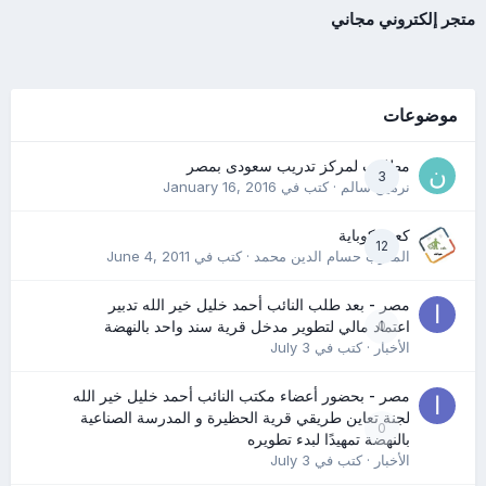
متجر إلكتروني مجاني
موضوعات
مطلوب لمركز تدريب سعودى بمصر
3
نرمين سالم
· كتب في
January 16, 2016
كعب كوباية
12
المدرب حسام الدين محمد
· كتب في
June 4, 2011
مصر - بعد طلب النائب أحمد خليل خير الله تدبير
0
اعتماد مالي لتطوير مدخل قرية سند واحد بالنهضة
الأخبار
· كتب في
July 3
مصر - بحضور أعضاء مكتب النائب أحمد خليل خير الله
لجنة تعاين طريقي قرية الحظيرة و المدرسة الصناعية
0
بالنهضة تمهيدًا لبدء تطويره
الأخبار
· كتب في
July 3