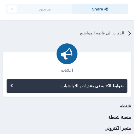
Share
متابعين
0
الذهاب الي قائمه المواضيع
اعلانات
ضوابط الكتابه فى منتديات ياللا يا شباب
شنطة
منصة شنطة
متجر الكتروني