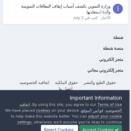
وزارة التموين تكشف أسباب إيقاف البطاقات التموينية
0
وآلية استعادتها
الأخبار
· كتب في
July 2
شنطة
منصة شنطة
متجر الكتروني
متجر إلكتروني مجاني
حقوق الطبع والنشر
حقوق الملكية
اتفاقيه الخصوصيه
إتصل بنا
Powered by Invision Community
Important Information
Terms of Use
By using this site, you agree to our
,
اتفاقيه
الخصوصيه
,
قوانين الموقع
, We have placed
on your device
cookies
to help make this website better. You can
adjust your cookie
settings
, otherwise we'll assume you're okay to continue..
Reject Cookies
Accept Cookies