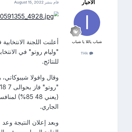
الأخبار
قام بنشر
August 15, 2022
أعلنت اللجنة الانتخابية ف
شباب ياللا يا شباب
"وليام روتو" في الانتخا
114k
للنتائج.
وقال وافولا شيبوكاتي، 
الجاري.