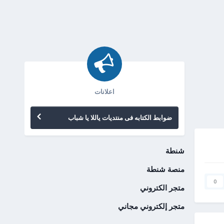
اعلانات
ضوابط الكتابه فى منتديات ياللا يا شباب
شنطة
منصة شنطة
0
متجر الكتروني
متجر إلكتروني مجاني