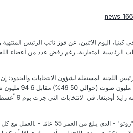
ي كينيا، اليوم الاثنين، عن فوز نائب الرئيس المنتهية ول
بات الرئاسية المتقاربة، رغم رفض عدد من أعضاء اللج
رئيس اللجنة المستقلة لشؤون الانتخابات والحدود: إن
"روتو" فاز بحوالى 7 18 مليون صوت (حوالي 50 9
(يعني 48 85%) لمنافسه رايلا أودينغا، في الانتخا
وبعد إعلان النتيجة وعد "روتو" - الذي يبلغ من العمر 55 عامًا - بالعمل مع كل