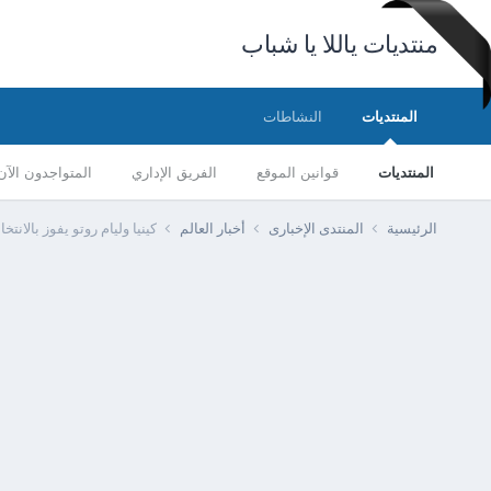
منتديات ياللا يا شباب
المنتديات
النشاطات
المنتديات
قوانين الموقع
الفريق الإداري
المتواجدون الآن
الرئيسية
المنتدى الإخبارى
أخبار العالم
كينيا وليام روتو يفوز بالانتخ