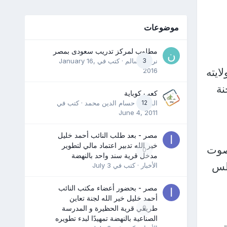
موضوعات
مطلوب لمركز تدريب سعودى بمصر
3
نرمين سالم
· كتب في
January 16,
ايته
2016
نة
كعب كوباية
12
المدرب حسام الدين محمد
· كتب في
June 4, 2011
مصر - بعد طلب النائب أحمد خليل
خير الله تدبير اعتماد مالي لتطوير
4%) مقابل 6 94 مليون صوت
0
مدخل قرية سند واحد بالنهضة
بات التي جرت يوم 9 أغسطس
الأخبار
· كتب في
July 3
مصر - بحضور أعضاء مكتب النائب
أحمد خليل خير الله لجنة تعاين
0
طريقي قرية الحظيرة و المدرسة
الصناعية بالنهضة تمهيدًا لبدء تطويره