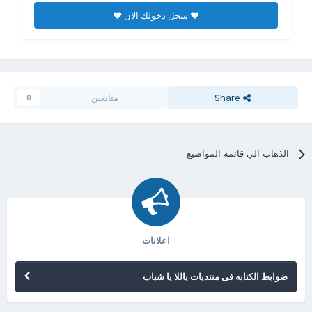
♥ سجل دخولك الان ♥
Share
متابعين
0
الذهاب الي قائمه المواضيع
اعلانات
ضوابط الكتابه فى منتديات ياللا يا شباب