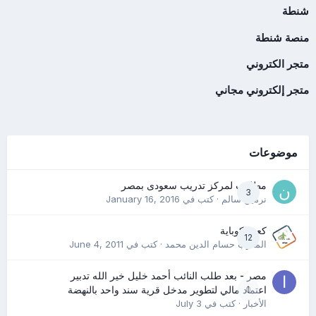
شنطة
منصة شنطة
متجر الكتروني
متجر إلكتروني مجاني
موضوعات
مطلوب لمركز تدريب سعودى بمصر
3
نرمين سالم
· كتب في
January 16, 2016
كعب كوباية
12
المدرب حسام الدين محمد
· كتب في
June 4, 2011
مصر - بعد طلب النائب أحمد خليل خير الله تدبير
0
اعتماد مالي لتطوير مدخل قرية سند واحد بالنهضة
الأخبار
· كتب في
July 3