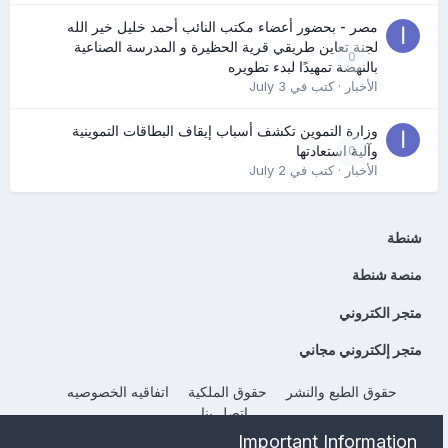
مصر - بحضور أعضاء مكتب النائب أحمد خليل خير الله
لجنة تعاين طريقي قرية الحظيرة و المدرسة الصناعية
0
بالنهضة تمهيدًا لبدء تطويره
الأخبار
· كتب في
July 3
وزارة التموين تكشف أسباب إيقاف البطاقات التموينية
0
وآلية استعادتها
الأخبار
· كتب في
July 2
شنطة
منصة شنطة
متجر الكتروني
متجر إلكتروني مجاني
حقوق الطبع والنشر
حقوق الملكية
اتفاقيه الخصوصيه
إتصل بنا
Powered by Invision Community
Important Information