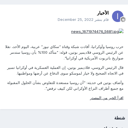
الأخبار
قام بنشر
December 25, 2022
حرب روسيا وأوكرانيا، أفادت شبكة وقناة “سكاي نيوز” عربية، اليوم الأحد، نقلا
عن الرئيس الروسي فلاديمير بوتين، قوله: "متأكد 100% بأن روسيا ستدمر
صواريخ باتريوت الأمريكية في أوكرانيا".
قال الرئيس الروسي، فلاديمير بوتين، إن العملية العسكرية في أوكرانيا تسير
في الاتجاه الصحيح ولا خيار لموسكو سوى الدفاع عن أرضها ومواطنيها.
وأضاف بوتين في حديثه: "أن روسيا مستعدة للتفاوض بشأن الحلول المقبولة
مع جميع أطراف النزاع الأوكراني لكن كييف ترفض".
اقرأ الخبر من المصدر
شنطة