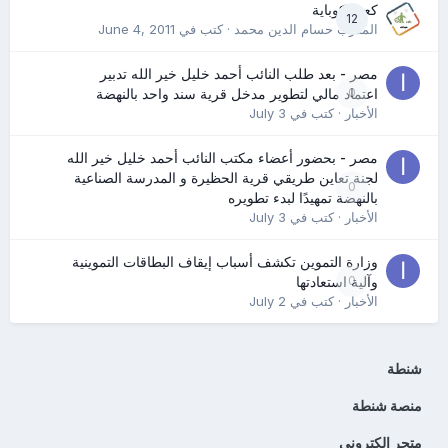
كعب كوباية
12
المدرب حسام الدين محمد
· كتب في
June 4, 2011
مصر - بعد طلب النائب أحمد خليل خير الله تدبير
0
اعتماد مالي لتطوير مدخل قرية سند واحد بالنهضة
الأخبار
· كتب في
July 3
مصر - بحضور أعضاء مكتب النائب أحمد خليل خير الله
لجنة تعاين طريقي قرية الحظيرة و المدرسة الصناعية
0
بالنهضة تمهيدًا لبدء تطويره
الأخبار
· كتب في
July 3
وزارة التموين تكشف أسباب إيقاف البطاقات التموينية
0
وآلية استعادتها
الأخبار
· كتب في
July 2
شنطة
منصة شنطة
متجر الكتروني