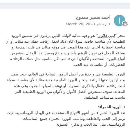
احمد سمير ممدوح
قام بنشر
March 28, 2023
متجر "
ليلي فلاورز
" هو وجهة مثالية لأولئك الذين يرغبون في تنسيق الورود
الطبيعية لأي مناسبة خاصة، سواء كان ذلك لحفل زفاف، حفلة عيد ميلاد، أو أي
مناسبة احتفالية أخرى. يقع هذا المتجر في موقع مثالي في قلب المدينة، و
يساعد المحل في تجهيز الزهور بأسلوب مبدع ومميز. هذا المقال يستعرض
أنواع الورود المختلفة والألوان التي تناسب كل مناسبة مثل حفلات الزفاف،
الخطوبات، أو مناسبات عيد الحب.
الورود الطبيعية هي واحدة من أجمل الزهور المتاحة في العالم، حيث تتميز
بجمالها ورائحتها الرائعة. وتعتبر الورود الطبيعية هدية مثالية لأي مناسبة، سواء
كانت زفاف، احتفال بالذكرى السنوية، أو تهنئة بالمولود الجديد. وفي هذه
المقالة، سوف نستعرض أفضل الأنواع والألوان من الورود الطبيعية التي
تناسب مناسباتك المختلفة.
1. الورود الحمراء:
تعد الورود الحمراء من أشهر الأنواع المستخدمة في الهدايا الرومانسية، حيث
ترمز إلى الحب والعاطفة. وتناسب الورود الحمراء جميع المناسبات
الرومانسية، مثل عيد الحب والذكرى السنوية.