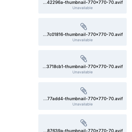
e1433176-2f1b-4f88-9ab2-9f521c42296a-thumbnail-770x770-70.avif
Unavailable
e045183f-98a3-4ed9-855e-39eb07c01816-thumbnail-770x770-70.avif
Unavailable
864dc537-dd98-4242-937b-ca7343718cb1-thumbnail-770x770-70.avif
Unavailable
3b21d09c-a350-4cde-9514-6f8aa577add4-thumbnail-770x770-70.avif
Unavailable
ef45fcb7-5694-418a-a5ee-39090187639a-thumbnail-770x770-70.avif