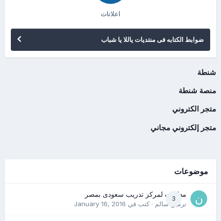
اعلانات
ضوابط الكتابه فى منتديات ياللا يا شباب
شنطة
منصة شنطة
متجر الكتروني
متجر إلكتروني مجاني
موضوعات
مطلوب لمركز تدريب سعودى بمصر
3
نرمين سالم
· كتب في
January 16, 2016