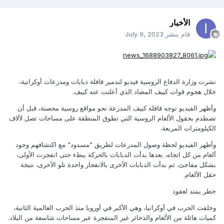
الأخبار
قام بنشر
July 9, 2023
نشرت وزارة الدفاع الروسية فيديو لتدمير قافلة دبابات ومدرعات أوكرانية،
خلال هجوم قوات كييف المضاد الذي أعلنت عنه كييف.
وأظهر الفيديو توجه قافلة كييف المدرعة نحو مواقع روسية محصنة، قبل أن
تصطدم بحقول الألغام الروسية التي تطوق المنطقة على مساحات تصل لآلاف
الكيلومترات المربعة.
وأظهر الفيديو لحظة وصول المدرعات لطريق "مسدود" مع اكتشافهم وجود
ألغام من كل اتجاه، بعدها بدأت الدبابات بالحركة ببطء حتى انفجرت الأولى،
بشكل مفاجئ، ثم بدأت الدبابات الأخرى بالانفجار واحدة تلو الأخرى، نتيجة
حقل الألغام.
خطر يمتد لعقود
وخلفت الحرب في أوكرانيا، وهي الأكبر في أوروبا منذ الحرب العالمية الثانية،
كميات هائلة من الألغام والذخائر غير المنفجرة عبر مساحات شاسعة من البلاد.