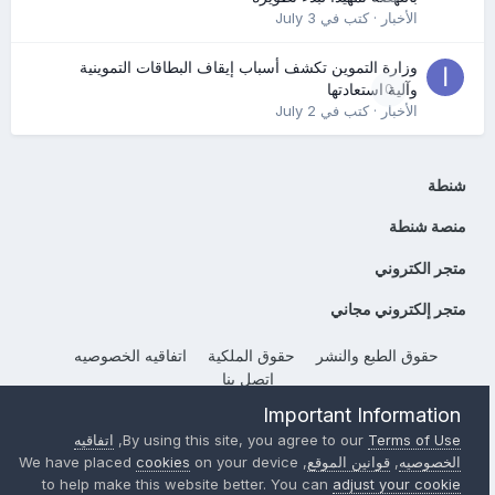
الأخبار
· كتب في
July 3
وزارة التموين تكشف أسباب إيقاف البطاقات التموينية
0
وآلية استعادتها
الأخبار
· كتب في
July 2
شنطة
منصة شنطة
متجر الكتروني
متجر إلكتروني مجاني
حقوق الطبع والنشر
حقوق الملكية
اتفاقيه الخصوصيه
إتصل بنا
Powered by Invision Community
Important Information
Terms of Use
By using this site, you agree to our
,
اتفاقيه
الخصوصيه
,
قوانين الموقع
, We have placed
on your device
cookies
to help make this website better. You can
adjust your cookie