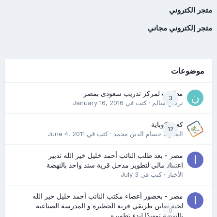
متجر الكتروني
متجر إلكتروني مجاني
موضوعات
مطلوب لمركز تدريب سعودى بمصر
3
نرمين سالم
· كتب في
January 16, 2016
كعب كوباية
12
المدرب حسام الدين محمد
· كتب في
June 4, 2011
مصر - بعد طلب النائب أحمد خليل خير الله تدبير
0
اعتماد مالي لتطوير مدخل قرية سند واحد بالنهضة
الأخبار
· كتب في
July 3
مصر - بحضور أعضاء مكتب النائب أحمد خليل خير الله
لجنة تعاين طريقي قرية الحظيرة و المدرسة الصناعية
0
بالنهضة تمهيدًا لبدء تطويره