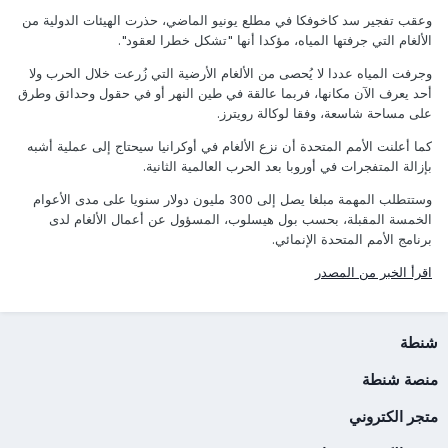
وعقب تفجير سد كاخوفكا في مطلع يونيو الماضي، حذرت الهيئات الدولية من
الألغام التي جرفتها المياه، مؤكدا أنها "تشكل خطرا لعقود".
وجرفت المياه عددا لا يُحصى من الألغام الأرضية التي زُرعت خلال الحرب ولا
أحد يعرف الآن مكانها، فربما عالقة في طين النهر أو في حقول وحدائق وطرق
على مساحة شاسعة، وفقا لوكالة رويترز.
كما أعلنت الأمم المتحدة أن نزع الألغام في أوكرانيا سيحتاج إلى عملية أشبه
بإزالة المتفجرات في أوروبا بعد الحرب العالمية الثانية.
وستتطلب المهمة مبلغا يصل إلى 300 مليون دولار سنويا على مدى الأعوام
الخمسة المقبلة، بحسب بول هيسلوب، المسؤول عن أعمال الألغام لدى
برنامج الأمم المتحدة الإنمائي.
اقرأ الخبر من المصدر
شنطة
منصة شنطة
متجر الكتروني