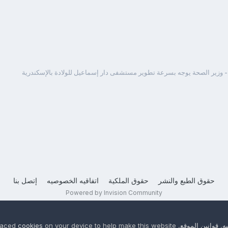
 وزير الصحة يوجه بسرعة تطوير مستشفى دار إسماعيل للولادة بالإسكندرية
حقوق الطبع والنشر
حقوق الملكية
اتفاقيه الخصوصيه
إتصل بنا
Powered by Invision Community
ه
,
قوانين الموقع
, We have placed
on your device to help make this website
cookies