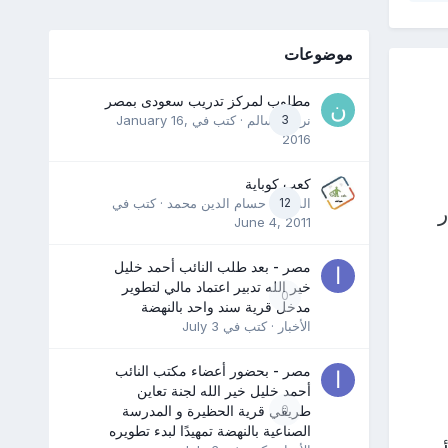
موضوعات
مطلوب لمركز تدريب سعودى بمصر
3
نرمين سالم
· كتب في
January 16,
2016
كعب كوباية
12
المدرب حسام الدين محمد
· كتب في
ر
June 4, 2011
مصر - بعد طلب النائب أحمد خليل
خير الله تدبير اعتماد مالي لتطوير
0
مدخل قرية سند واحد بالنهضة
الأخبار
· كتب في
July 3
مصر - بحضور أعضاء مكتب النائب
أحمد خليل خير الله لجنة تعاين
0
طريقي قرية الحظيرة و المدرسة
الصناعية بالنهضة تمهيدًا لبدء تطويره