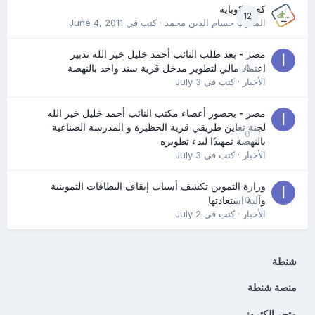
كعب كوباية
12
المدرب حسام الدين محمد
· كتب في
June 4, 2011
مصر - بعد طلب النائب أحمد خليل خير الله تدبير
0
اعتماد مالي لتطوير مدخل قرية سند واحد بالنهضة
الأخبار
· كتب في
July 3
مصر - بحضور أعضاء مكتب النائب أحمد خليل خير الله
لجنة تعاين طريقي قرية الحظيرة و المدرسة الصناعية
0
بالنهضة تمهيدًا لبدء تطويره
الأخبار
· كتب في
July 3
وزارة التموين تكشف أسباب إيقاف البطاقات التموينية
0
وآلية استعادتها
الأخبار
· كتب في
July 2
شنطة
منصة شنطة
متجر الكتروني