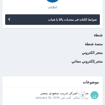
اعلانات
ضوابط الكتابه فى منتديات ياللا يا شباب
شنطة
منصة شنطة
متجر الكتروني
متجر إلكتروني مجاني
موضوعات
مطلوب لمركز تدريب سعودى بمصر
3
نرمين سالم
· كتب في
January 16, 2016