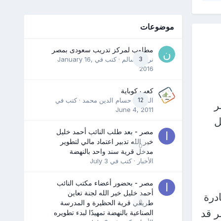
موضوعات
مطلوب لمركز تدريب سعودى بمصر
3
نرمين سالم
· كتب في
January 16,
2016
كعب كوباية
12
المدرب حسام الدين محمد
· كتب في
ر
June 4, 2011
ل
مصر - بعد طلب النائب أحمد خليل
خير الله تدبير اعتماد مالي لتطوير
0
مدخل قرية سند واحد بالنهضة
الأخبار
· كتب في
July 3
مصر - بحضور أعضاء مكتب النائب
أحمد خليل خير الله لجنة تعاين
درة
0
طريقي قرية الحظيرة و المدرسة
ر قد
الصناعية بالنهضة تمهيدًا لبدء تطويره