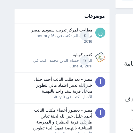
موضوعات
مطلوب لمركز تدريب سعودى بمصر
3
نرمين سالم
· كتب في
January 16,
2016
كعب كوباية
12
المدرب حسام الدين محمد
· كتب في
امة
June 4, 2011
مصر - بعد طلب النائب أحمد خليل
خير الله تدبير اعتماد مالي لتطوير
0
مدخل قرية سند واحد بالنهضة
الأخبار
· كتب في
July 3
دف
مصر - بحضور أعضاء مكتب النائب
أحمد خليل خير الله لجنة تعاين
0
طريقي قرية الحظيرة و المدرسة
ت
الصناعية بالنهضة تمهيدًا لبدء تطويره