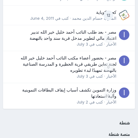
كعب كوباية
12
المدرب حسام الدين محمد
· كتب في
June 4, 2011
مصر - بعد طلب النائب أحمد خليل خير الله تدبير
0
اعتماد مالي لتطوير مدخل قرية سند واحد بالنهضة
الأخبار
· كتب في
July 3
مصر - بحضور أعضاء مكتب النائب أحمد خليل خير الله
لجنة تعاين طريقي قرية الحظيرة و المدرسة الصناعية
0
بالنهضة تمهيدًا لبدء تطويره
الأخبار
· كتب في
July 3
وزارة التموين تكشف أسباب إيقاف البطاقات التموينية
0
وآلية استعادتها
الأخبار
· كتب في
July 2
شنطة
منصة شنطة