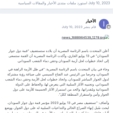
July 10, 2023
استورد ملفات
منتدى الأخبار والمقالات السياسية
الأخبار
قام بنشر
July 10, 2023
أعلن المتحدث باسم الرئاسة المصرية أن بلاده ستستضيف "قمة دول جوار
السودان" في 13 يوليو الجاري، وأكدت الرئاسة المصرية أن القمة ستسعى
إلى اتخاذ خطوات لحل أزمة السودان وحقن دماء الشعب السوداني.
وجاء في بيان المتحدث باسم الرئاسة المصرية: "في ظل الأزمة الراهنة في
السودان، وحرصا من الرئيس عبد الفتاح السيسي على صياغة رؤية مشتركة
لدول الجوار المباشر للسودان، واتخاذ خطوات لحل الأزمة وحقن دماء الشعب
السوداني، وتجنيبه الآثار السلبية التي يتعرض لها، والحفاظ على الدولة
السودانية ومُقدراتها، والحد من استمرار الآثار الجسيمة للأزمة على دول
الجوار وأمن واستقرار المنطقة ككل".
وأضاف: "تستضيف مصر في 13 يوليو 2023 مؤتمر قمة دول جوار السودان،
لبحث سُبل إنهاء الصراع الحالي والتداعيات السلبية له على دول الجوار، ووضع
آليات فاعلة بمشاركة دول الجوار، لتسوية الأزمة في السودان بصورة سلمية،