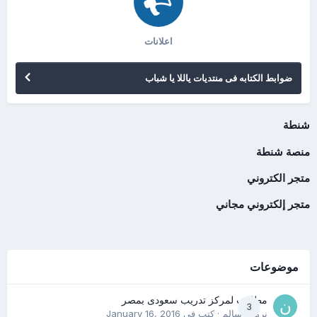
اعلانات
ضوابط الكتابه فى منتديات ياللا يا شباب
شنطة
منصة شنطة
متجر الكتروني
متجر إلكتروني مجاني
موضوعات
مطلوب لمركز تدريب سعودى بمصر
3
نرمين سالم
· كتب في
January 16, 2016